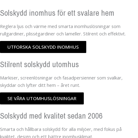
Solskydd inomhus för ett svalare hem
Reglera ljus och värme med smarta inomhuslösningar som
rullgardiner, plisségardiner och lameller. Stilrent och effektivt.
UTFORSKA SOLSKYDD INOMHUS
Stilrent solskydd utomhus
Markiser, screenlösningar och fasadpersienner som svalkar,
skyddar och lyfter ditt hem – året runt.
SE VÅRA UTOMHUSLÖSNINGAR
Solskydd med kvalitet sedan 2006
Smarta och hållbara solskydd för alla miljöer, med fokus på
kvalitet, design och ett bättre inomhusklimat.