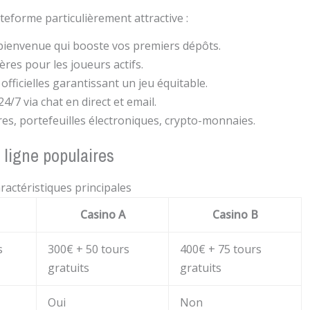
teforme particulièrement attractive :
bienvenue qui booste vos premiers dépôts.
es pour les joueurs actifs.
officielles garantissant un jeu équitable.
4/7 via chat en direct et email.
es, portefeuilles électroniques, crypto-monnaies.
 ligne populaires
ractéristiques principales
Casino A
Casino B
s
300€ + 50 tours
400€ + 75 tours
gratuits
gratuits
Oui
Non