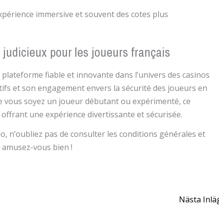
expérience immersive et souvent des cotes plus
 judicieux pour les joueurs français
plateforme fiable et innovante dans l’univers des casinos
tifs et son engagement envers la sécurité des joueurs en
ue vous soyez un joueur débutant ou expérimenté, ce
offrant une expérience divertissante et sécurisée.
, n’oubliez pas de consulter les conditions générales et
 amusez-vous bien !
Nästa Inl