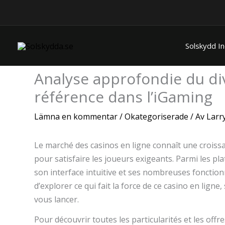
Hoppa
Hem
Okategoriserade
till
innehåll
Solskydd I
Analyse approfondie du div
référence dans l’iGaming
Lämna en kommentar
/
Okategoriserade
/ Av
Larr
Le marché des casinos en ligne connaît une croissa
pour satisfaire les joueurs exigeants. Parmi les p
son interface intuitive et ses nombreuses fonction
d’explorer ce qui fait la force de ce casino en ligne
vous lancer.
Pour découvrir toutes les particularités et les offre