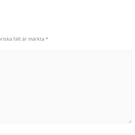
riska fält är märkta
*