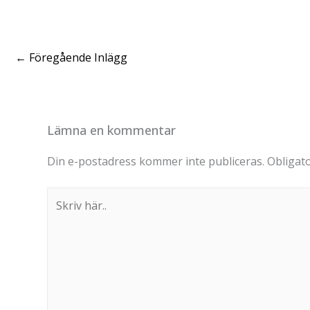
←
Föregående Inlägg
Lämna en kommentar
Din e-postadress kommer inte publiceras.
Obligato
Skriv
här..