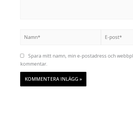
Namn*
E-
post*
Spara mitt namn, min e-postadress och webbplat
kommentar.