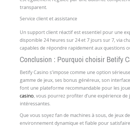
transparent.
Service client et assistance
Un support client réactif est essentiel pour une e
disponible 24 heures sur 24 et 7 jours sur 7, via c
capables de répondre rapidement aux questions ou
Conclusion : Pourquoi choisir Betify C
Betify Casino s’impose comme une option sérieuse e
gamme de jeux, ses bonus généreux, son interfac
font une plateforme recommandable pour les joue
casino
, vous pourrez profiter d’une expérience de 
intéressantes.
Que vous soyez fan de machines à sous, de jeux de t
environnement dynamique et fiable pour satisfaire 