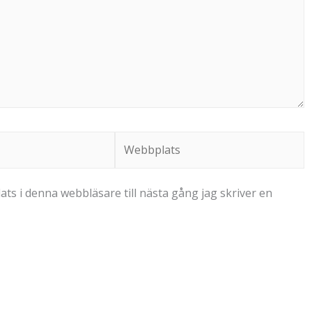
Webbplats
s i denna webbläsare till nästa gång jag skriver en