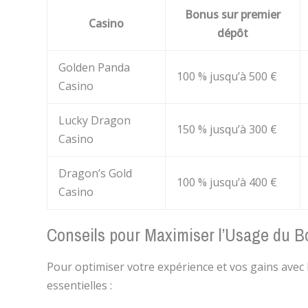
Bonus sur premier
Casino
dépôt
Golden Panda
100 % jusqu’à 500 €
Casino
Lucky Dragon
150 % jusqu’à 300 €
Casino
Dragon’s Gold
100 % jusqu’à 400 €
Casino
Conseils pour Maximiser l’Usage du 
Pour optimiser votre expérience et vos gains ave
essentielles :