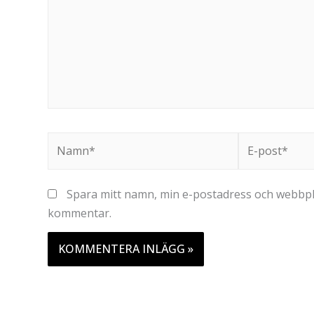
Namn*
E-
post*
Spara mitt namn, min e-postadress och webbplat
kommentar.