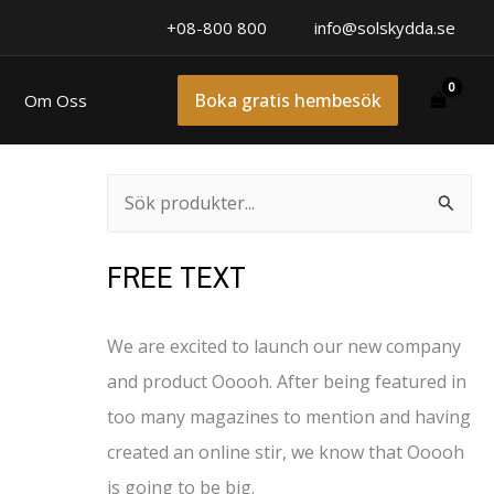
+08-800 800
info@solskydda.se
Boka gratis hembesök
Om Oss
Search
S
ö
FREE TEXT
k
e
We are excited to launch our new company
f
and product Ooooh. After being featured in
t
too many magazines to mention and having
e
created an online stir, we know that Ooooh
r
is going to be big.
: