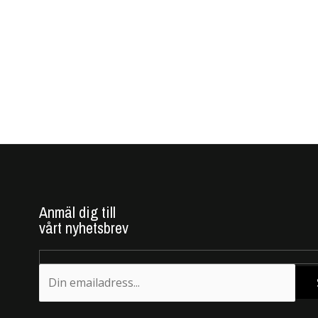
Anmäl dig till
vårt nyhetsbrev