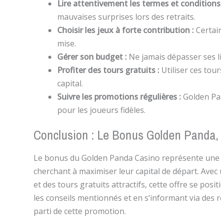
Lire attentivement les termes et conditions 
mauvaises surprises lors des retraits.
Choisir les jeux à forte contribution :
Certain
mise.
Gérer son budget :
Ne jamais dépasser ses l
Profiter des tours gratuits :
Utiliser ces tou
capital.
Suivre les promotions régulières :
Golden Pa
pour les joueurs fidèles.
Conclusion : Le Bonus Golden Panda, 
Le bonus du Golden Panda Casino représente une 
cherchant à maximiser leur capital de départ. Ave
et des tours gratuits attractifs, cette offre se po
les conseils mentionnés et en s’informant via des 
parti de cette promotion.