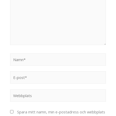
Namn*
E-
post*
Webbplats
Spara mitt namn, min e-postadress och webbplats