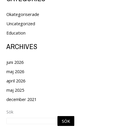
Okategoriserade
Uncategorized
Education
ARCHIVES
juni 2026
maj 2026
april 2026
maj 2025
december 2021
Sök
SÖK