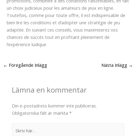
promotions, combinée à des conditions raisonnables, en fait
un choix judicieux pour les amateurs de jeux en ligne.
Toutefois, comme pour toute offre, il est indispensable de
bien lire les conditions et d’adopter une stratégie de jeu
adaptée. En suivant ces conseils, vous maximiserez vos
chances de succès tout en profitant pleinement de
l’expérience ludique.
←
Föregående Inlägg
Nästa Inlägg
→
Lämna en kommentar
Din e-postadress kommer inte publiceras.
Obligatoriska fält är märkta
*
Skriv
här..