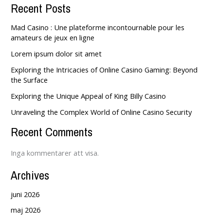
Recent Posts
Mad Casino : Une plateforme incontournable pour les
amateurs de jeux en ligne
Lorem ipsum dolor sit amet
Exploring the Intricacies of Online Casino Gaming: Beyond
the Surface
Exploring the Unique Appeal of King Billy Casino
Unraveling the Complex World of Online Casino Security
Recent Comments
Inga kommentarer att visa.
Archives
juni 2026
maj 2026