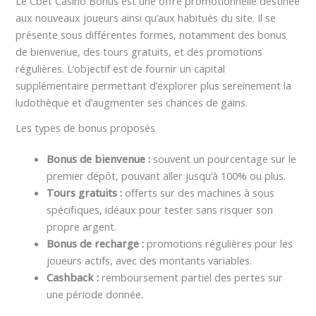
Le Cbet Casino Bonus est une offre promotionnelle destinée
aux nouveaux joueurs ainsi qu’aux habitués du site. Il se
présente sous différentes formes, notamment des bonus
de bienvenue, des tours gratuits, et des promotions
régulières. L’objectif est de fournir un capital
supplémentaire permettant d’explorer plus sereinement la
ludothèque et d’augmenter ses chances de gains.
Les types de bonus proposés
Bonus de bienvenue :
souvent un pourcentage sur le
premier dépôt, pouvant aller jusqu’à 100% ou plus.
Tours gratuits :
offerts sur des machines à sous
spécifiques, idéaux pour tester sans risquer son
propre argent.
Bonus de recharge :
promotions régulières pour les
joueurs actifs, avec des montants variables.
Cashback :
remboursement partiel des pertes sur
une période donnée.