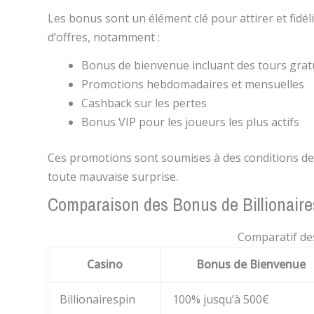
Les bonus sont un élément clé pour attirer et fidél
d’offres, notamment :
Bonus de bienvenue incluant des tours gratu
Promotions hebdomadaires et mensuelles
Cashback sur les pertes
Bonus VIP pour les joueurs les plus actifs
Ces promotions sont soumises à des conditions de m
toute mauvaise surprise.
Comparaison des Bonus de Billionaire
Comparatif de
Casino
Bonus de Bienvenue
Billionairespin
100% jusqu’à 500€