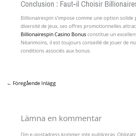
Conclusion : Faut-il Choisir Billionaire
Billionairespin s’impose comme une option solide p
diversité de jeux, ses offres promotionnelles attra
Billionairespin Casino Bonus
constitue un excellen
Néanmoins, il est toujours conseillé de jouer de 
conditions associés aux bonus.
←
Föregående Inlägg
Lämna en kommentar
Din e-postadress kommer inte publiceras.
Obligato