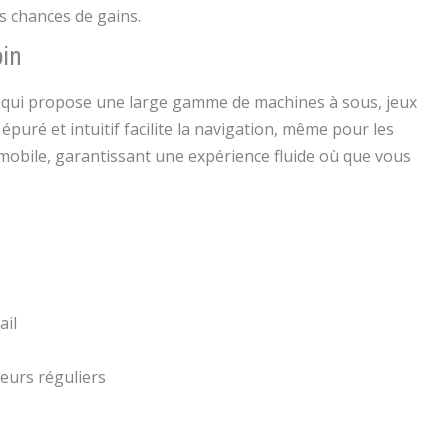
s chances de gains.
pin
ne qui propose une large gamme de machines à sous, jeux
épuré et intuitif facilite la navigation, même pour les
t mobile, garantissant une expérience fluide où que vous
ail
eurs réguliers