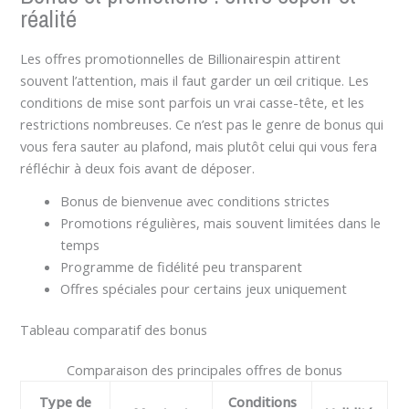
réalité
Les offres promotionnelles de Billionairespin attirent
souvent l’attention, mais il faut garder un œil critique. Les
conditions de mise sont parfois un vrai casse-tête, et les
restrictions nombreuses. Ce n’est pas le genre de bonus qui
vous fera sauter au plafond, mais plutôt celui qui vous fera
réfléchir à deux fois avant de déposer.
Bonus de bienvenue avec conditions strictes
Promotions régulières, mais souvent limitées dans le
temps
Programme de fidélité peu transparent
Offres spéciales pour certains jeux uniquement
Tableau comparatif des bonus
Comparaison des principales offres de bonus
Type de
Conditions