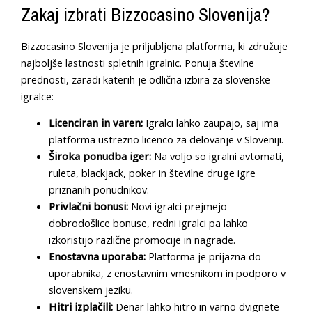
Zakaj izbrati Bizzocasino Slovenija?
Bizzocasino Slovenija je priljubljena platforma, ki združuje
najboljše lastnosti spletnih igralnic. Ponuja številne
prednosti, zaradi katerih je odlična izbira za slovenske
igralce:
Licenciran in varen:
Igralci lahko zaupajo, saj ima
platforma ustrezno licenco za delovanje v Sloveniji.
Široka ponudba iger:
Na voljo so igralni avtomati,
ruleta, blackjack, poker in številne druge igre
priznanih ponudnikov.
Privlačni bonusi:
Novi igralci prejmejo
dobrodošlice bonuse, redni igralci pa lahko
izkoristijo različne promocije in nagrade.
Enostavna uporaba:
Platforma je prijazna do
uporabnika, z enostavnim vmesnikom in podporo v
slovenskem jeziku.
Hitri izplačili:
Denar lahko hitro in varno dvignete