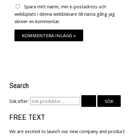
Spara mitt namn, min e-postadress och
webbplats i denna webbläsare till nästa gång jag
skriver en kommentar.
Search
Sök efter:
FREE TEXT
We are excited to launch our new company and product