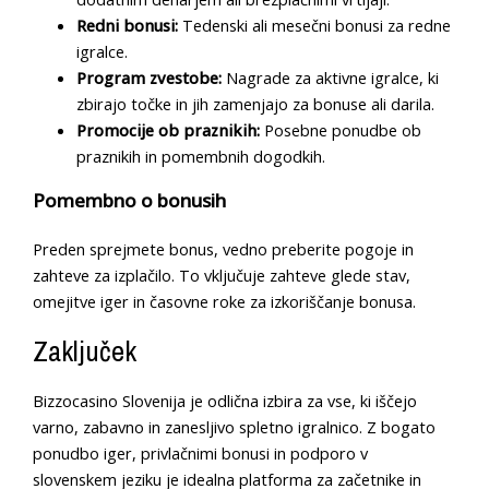
Redni bonusi:
Tedenski ali mesečni bonusi za redne
igralce.
Program zvestobe:
Nagrade za aktivne igralce, ki
zbirajo točke in jih zamenjajo za bonuse ali darila.
Promocije ob praznikih:
Posebne ponudbe ob
praznikih in pomembnih dogodkih.
Pomembno o bonusih
Preden sprejmete bonus, vedno preberite pogoje in
zahteve za izplačilo. To vključuje zahteve glede stav,
omejitve iger in časovne roke za izkoriščanje bonusa.
Zaključek
Bizzocasino Slovenija je odlična izbira za vse, ki iščejo
varno, zabavno in zanesljivo spletno igralnico. Z bogato
ponudbo iger, privlačnimi bonusi in podporo v
slovenskem jeziku je idealna platforma za začetnike in