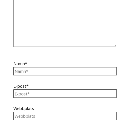
Namn*
E-post*
Webbplats