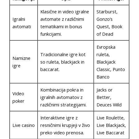
Klasične in video igralne
Starburst,
Igralni
avtomate z različnimi
Gonzo’s
avtomati
tematikami in bonus
Quest, Book
funkcijami.
of Dead
Evropska
Tradicionalne igre kot
ruleta,
Namizne
so ruleta, blackjack in
Blackjack
igre
baccarat.
Classic, Punto
Banco
Kombinacija pokra in
Jacks or
Video
igralnih avtomatov z
Better,
poker
različnimi strategijami.
Deuces Wild
Interaktivne igre z
Live Roulette,
Live casino
resničnimi krupjeji v živo
Live Blackjack,
preko video prenosa.
Live Baccarat