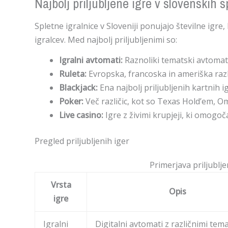
Najbolj priljubljene igre v slovenskih s
Spletne igralnice v Sloveniji ponujajo številne igre,
igralcev. Med najbolj priljubljenimi so:
Igralni avtomati:
Raznoliki tematski avtomati
Ruleta:
Evropska, francoska in ameriška različ
Blackjack:
Ena najbolj priljubljenih kartnih ig
Poker:
Več različic, kot so Texas Hold’em, O
Live casino:
Igre z živimi krupjeji, ki omogoč
Pregled priljubljenih iger
Primerjava priljublje
Vrsta
Opis
igre
Igralni
Digitalni avtomati z različnimi tem