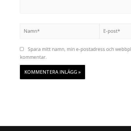
Namn*
E-
post*
Spara mitt namn, min e-postadress och webbplat
kommentar.