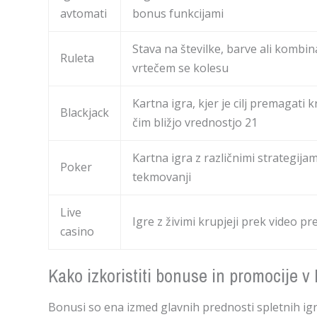
avtomati
bonus funkcijami
Stava na številke, barve ali kombin
Ruleta
vrtečem se kolesu
Kartna igra, kjer je cilj premagati k
Blackjack
čim bližjo vrednostjo 21
Kartna igra z različnimi strategijam
Poker
tekmovanji
Live
Igre z živimi krupjeji prek video p
casino
Kako izkoristiti bonuse in promocije v
Bonusi so ena izmed glavnih prednosti spletnih igr