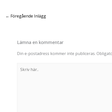
←
Föregående Inlägg
Lämna en kommentar
Din e-postadress kommer inte publiceras.
Obligato
Skriv
här..