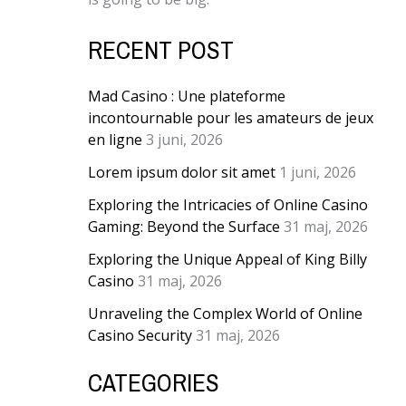
:
RECENT POST
Mad Casino : Une plateforme
incontournable pour les amateurs de jeux
en ligne
3 juni, 2026
Lorem ipsum dolor sit amet
1 juni, 2026
Exploring the Intricacies of Online Casino
Gaming: Beyond the Surface
31 maj, 2026
Exploring the Unique Appeal of King Billy
Casino
31 maj, 2026
Unraveling the Complex World of Online
Casino Security
31 maj, 2026
CATEGORIES