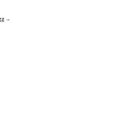
ägg
→