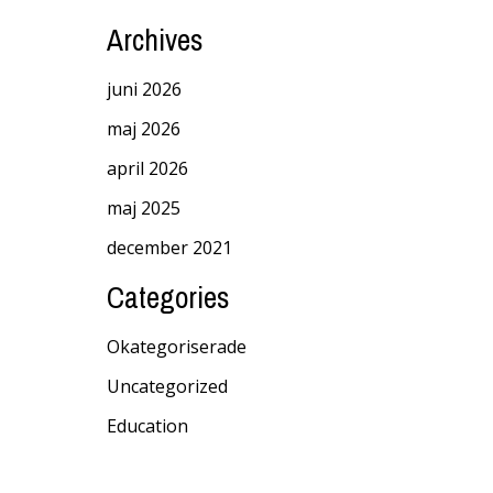
Archives
juni 2026
maj 2026
april 2026
maj 2025
december 2021
Categories
Okategoriserade
Uncategorized
Education