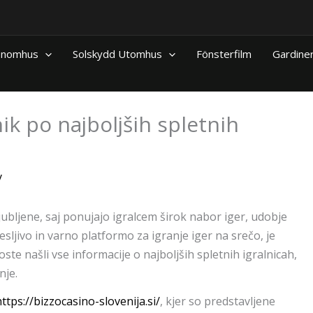
 Inomhus
Solskydd Utomhus
Fönsterfilm
Gardine
ik po najboljših spletnih
y
ljubljene, saj ponujajo igralcem širok nabor iger, udobje
sljivo in varno platformo za igranje iger na srečo, je
oste našli vse informacije o najboljših spletnih igralnicah,
nje.
https://bizzocasino-slovenija.si/
, kjer so predstavljene