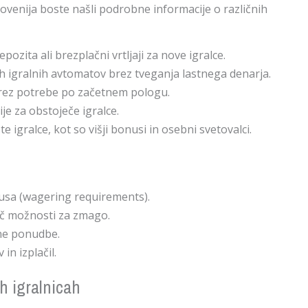
ovenija boste našli podrobne informacije o različnih
zita ali brezplačni vrtljaji za nove igralce.
 igralnih avtomatov brez tveganja lastnega denarja.
rez potrebe po začetnem pologu.
e za obstoječe igralce.
 igralce, kot so višji bonusi in osebni svetovalci.
nusa (wagering requirements).
več možnosti za zmago.
ne ponudbe.
in izplačil.
h igralnicah