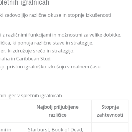
pletnih igralnicah
 ki zadovoljijo različne okuse in stopnje izkušenosti
 z različnimi funkcijami in možnostmi za velike dobitke.
ica, ki ponuja različne stave in strategije.
er, ki združuje srečo in strategijo.
maha in Caribbean Stud.
ajo pristno igralniško izkušnjo v realnem času.
nih iger v spletnih igralnicah
Najbolj priljubljene
Stopnja
različice
zahtevnosti
ami in
Starburst, Book of Dead,