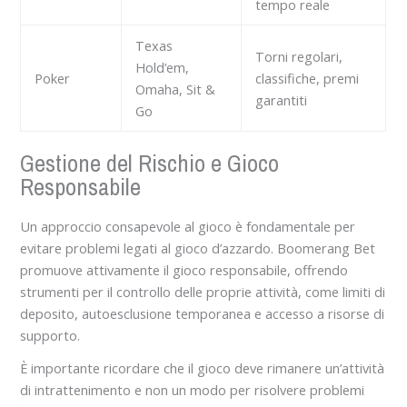
tempo reale
Texas
Torni regolari,
Hold’em,
Poker
classifiche, premi
Omaha, Sit &
garantiti
Go
Gestione del Rischio e Gioco
Responsabile
Un approccio consapevole al gioco è fondamentale per
evitare problemi legati al gioco d’azzardo. Boomerang Bet
promuove attivamente il gioco responsabile, offrendo
strumenti per il controllo delle proprie attività, come limiti di
deposito, autoesclusione temporanea e accesso a risorse di
supporto.
È importante ricordare che il gioco deve rimanere un’attività
di intrattenimento e non un modo per risolvere problemi