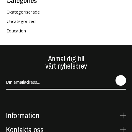
Categories
Okategoriserade
Uncategorized
Education
Anmäl dig till
vårt nyhetsbrev
SEN
D
Information
Kontakta oss