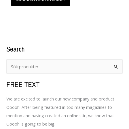
Search
S
ö
FREE TEXT
k
e
We are excited to launch our new company and product
f
Ooooh. After being featured in too many magazines to
t
mention and having created an online stir, we know that
e
Ooooh is going to be big.
r