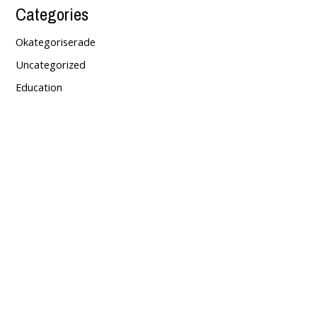
Categories
Okategoriserade
Uncategorized
Education