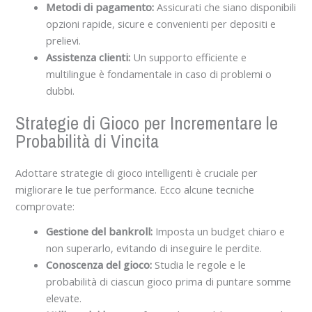
Metodi di pagamento:
Assicurati che siano disponibili
opzioni rapide, sicure e convenienti per depositi e
prelievi.
Assistenza clienti:
Un supporto efficiente e
multilingue è fondamentale in caso di problemi o
dubbi.
Strategie di Gioco per Incrementare le
Probabilità di Vincita
Adottare strategie di gioco intelligenti è cruciale per
migliorare le tue performance. Ecco alcune tecniche
comprovate:
Gestione del bankroll:
Imposta un budget chiaro e
non superarlo, evitando di inseguire le perdite.
Conoscenza del gioco:
Studia le regole e le
probabilità di ciascun gioco prima di puntare somme
elevate.