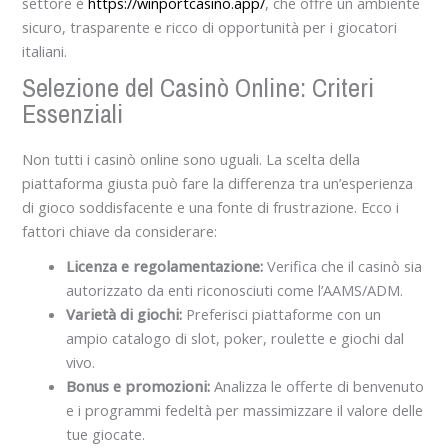
settore è
https://winportcasino.app/
, che offre un ambiente
sicuro, trasparente e ricco di opportunità per i giocatori
italiani.
Selezione del Casinò Online: Criteri
Essenziali
Non tutti i casinò online sono uguali. La scelta della
piattaforma giusta può fare la differenza tra un’esperienza
di gioco soddisfacente e una fonte di frustrazione. Ecco i
fattori chiave da considerare:
Licenza e regolamentazione:
Verifica che il casinò sia
autorizzato da enti riconosciuti come l’AAMS/ADM.
Varietà di giochi:
Preferisci piattaforme con un
ampio catalogo di slot, poker, roulette e giochi dal
vivo.
Bonus e promozioni:
Analizza le offerte di benvenuto
e i programmi fedeltà per massimizzare il valore delle
tue giocate.