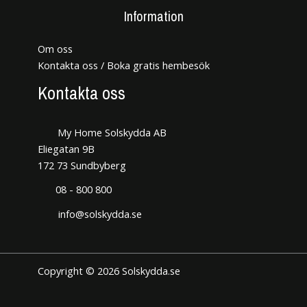
Information
Om oss
Kontakta oss / Boka gratis hembesök
Kontakta oss
My Home Solskydda AB
Eliegatan 9B
172 73 Sundbyberg
08 - 800 800
info@solskydda.se
Copyright © 2026 Solskydda.se