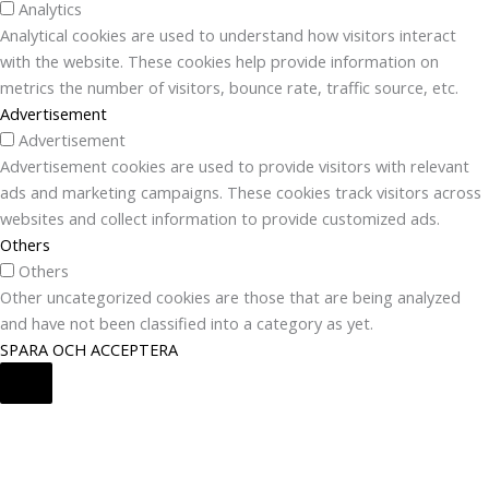
Analytics
Analytical cookies are used to understand how visitors interact
with the website. These cookies help provide information on
metrics the number of visitors, bounce rate, traffic source, etc.
Advertisement
Advertisement
Advertisement cookies are used to provide visitors with relevant
ads and marketing campaigns. These cookies track visitors across
websites and collect information to provide customized ads.
Others
Others
Other uncategorized cookies are those that are being analyzed
and have not been classified into a category as yet.
SPARA OCH ACCEPTERA