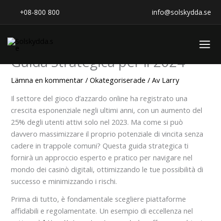
Hoppa
Hem
Okategoriserade
+08-800 800
info@solskydda.se
till
Come Massimizzare le Tue
innehåll
Vincite nei Casinò Online:
Guida Strategica per il 2024
Lämna en kommentar
/
Okategoriserade
/ Av
Larry
Il settore del gioco d’azzardo online ha registrato una
crescita esponenziale negli ultimi anni, con un aumento del
25% degli utenti attivi solo nel 2023. Ma come si può
davvero massimizzare il proprio potenziale di vincita senza
cadere in trappole comuni? Questa guida strategica ti
fornirà un approccio esperto e pratico per navigare nel
mondo dei casinò digitali, ottimizzando le tue possibilità di
successo e minimizzando i rischi.
Prima di tutto, è fondamentale scegliere piattaforme
affidabili e regolamentate. Un esempio di eccellenza nel