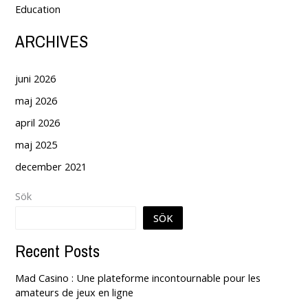
Education
ARCHIVES
juni 2026
maj 2026
april 2026
maj 2025
december 2021
Sök
SÖK
Recent Posts
Mad Casino : Une plateforme incontournable pour les
amateurs de jeux en ligne