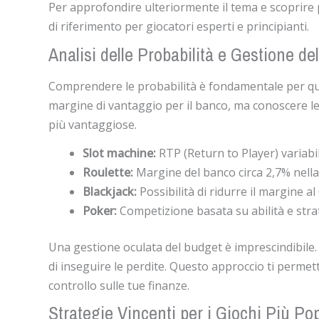
Per approfondire ulteriormente il tema e scoprire p
di riferimento per giocatori esperti e principianti.
Analisi delle Probabilità e Gestione d
Comprendere le probabilità è fondamentale per qua
margine di vantaggio per il banco, ma conoscere le 
più vantaggiose.
Slot machine:
RTP (Return to Player) variabile
Roulette:
Margine del banco circa 2,7% nell
Blackjack:
Possibilità di ridurre il margine al
Poker:
Competizione basata su abilità e strat
Una gestione oculata del budget è imprescindibile. I
di inseguire le perdite. Questo approccio ti permet
controllo sulle tue finanze.
Strategie Vincenti per i Giochi Più Pop