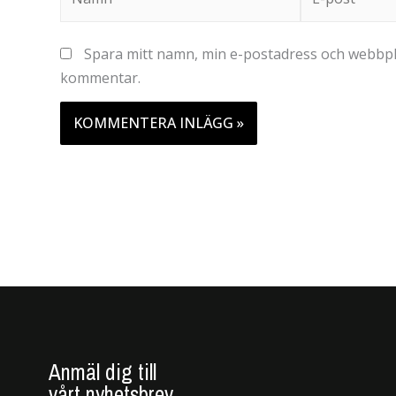
post*
Spara mitt namn, min e-postadress och webbplat
kommentar.
Anmäl dig till
vårt nyhetsbrev