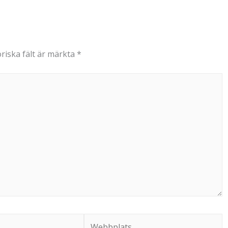
riska fält är märkta
*
Webbplats