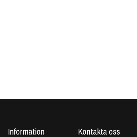
Information
Kontakta oss