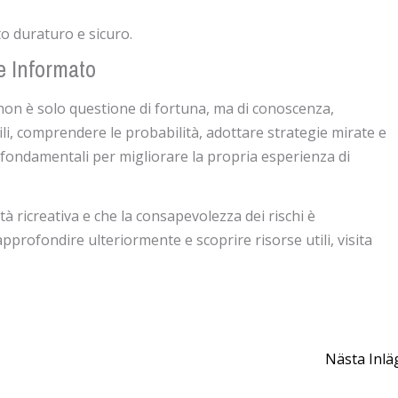
to duraturo e sicuro.
e Informato
 non è solo questione di fortuna, ma di conoscenza,
bili, comprendere le probabilità, adottare strategie mirate e
fondamentali per migliorare la propria esperienza di
à ricreativa e che la consapevolezza dei rischi è
profondire ulteriormente e scoprire risorse utili, visita
Nästa Inl