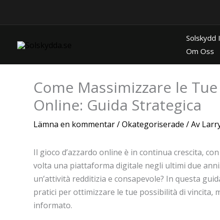
Hoppa
Hem
Okategoriserade
till
innehåll
Solskydd
Om Oss
Come Massimizzare le Tue 
Online: Guida Strategica
Lämna en kommentar
/
Okategoriserade
/ Av
Larr
Il gioco d’azzardo online è in continua crescita, co
volta una piattaforma digitale negli ultimi due an
un’attività redditizia e consapevole? In questa gui
pratici per ottimizzare le tue possibilità di vinci
informato.