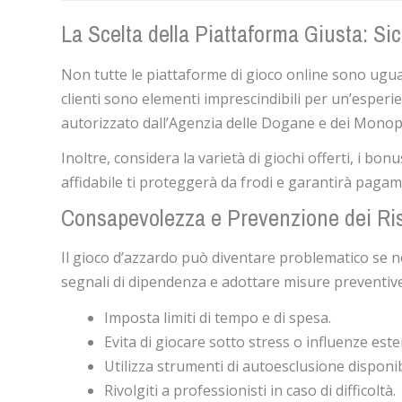
La Scelta della Piattaforma Giusta: Sic
Non tutte le piattaforme di gioco online sono uguali
clienti sono elementi imprescindibili per un’esperienz
autorizzato dall’Agenzia delle Dogane e dei Monopol
Inoltre, considera la varietà di giochi offerti, i b
affidabile ti proteggerà da frodi e garantirà pagamen
Consapevolezza e Prevenzione dei Ri
Il gioco d’azzardo può diventare problematico se n
segnali di dipendenza e adottare misure preventive
Imposta limiti di tempo e di spesa.
Evita di giocare sotto stress o influenze este
Utilizza strumenti di autoesclusione disponib
Rivolgiti a professionisti in caso di difficoltà.