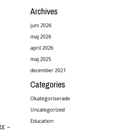
Archives
juni 2026
maj 2026
april 2026
maj 2025
december 2021
Categories
Okategoriserade
Uncategorized
Education
ägg
→