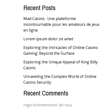
Recent Posts
Mad Casino : Une plateforme
incontournable pour les amateurs de jeux
en ligne
Lorem ipsum dolor sit amet
Exploring the Intricacies of Online Casino
Gaming: Beyond the Surface
Exploring the Unique Appeal of King Billy
Casino
Unraveling the Complex World of Online
Casino Security
Recent Comments
Inga kommentarer att visa.