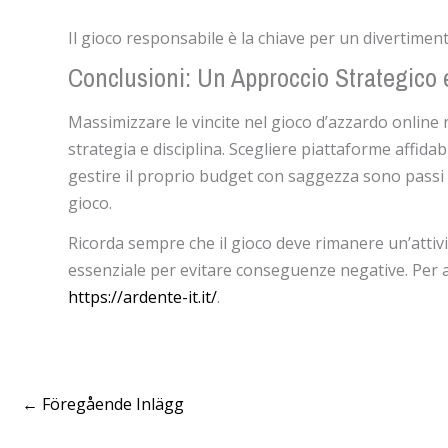
Il gioco responsabile è la chiave per un divertimen
Conclusioni: Un Approccio Strategico 
Massimizzare le vincite nel gioco d’azzardo online
strategia e disciplina. Scegliere piattaforme affida
gestire il proprio budget con saggezza sono passi 
gioco.
Ricorda sempre che il gioco deve rimanere un’attivit
essenziale per evitare conseguenze negative. Per ap
https://ardente-it.it/
.
←
Föregående Inlägg