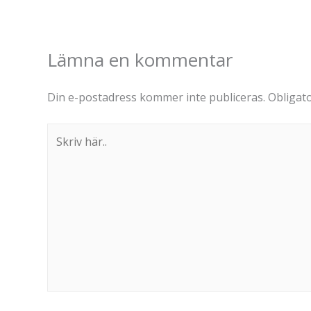
Lämna en kommentar
Din e-postadress kommer inte publiceras.
Obligato
Skriv
här..