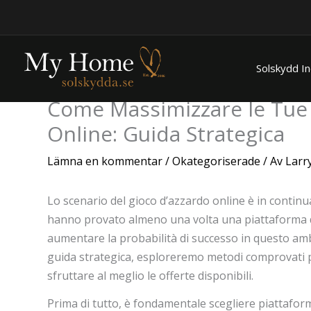
Hoppa
Hem
Okategoriserade
till
innehåll
Solskydd I
Come Massimizzare le Tue 
Online: Guida Strategica
Lämna en kommentar
/
Okategoriserade
/ Av
Larr
Lo scenario del gioco d’azzardo online è in continu
hanno provato almeno una volta una piattaforma d
aumentare la probabilità di successo in questo a
guida strategica, esploreremo metodi comprovati per
sfruttare al meglio le offerte disponibili.
Prima di tutto, è fondamentale scegliere piattaform