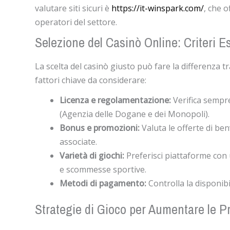
valutare siti sicuri è
https://it-winspark.com/
, che o
operatori del settore.
Selezione del Casinò Online: Criteri E
La scelta del casinò giusto può fare la differenza t
fattori chiave da considerare:
Licenza e regolamentazione:
Verifica sempre
(Agenzia delle Dogane e dei Monopoli).
Bonus e promozioni:
Valuta le offerte di be
associate.
Varietà di giochi:
Preferisci piattaforme con 
e scommesse sportive.
Metodi di pagamento:
Controlla la disponibil
Strategie di Gioco per Aumentare le Pro