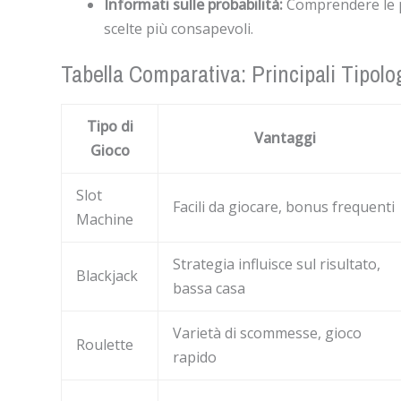
Informati sulle probabilità:
Comprendere le pe
scelte più consapevoli.
Tabella Comparativa: Principali Tipolog
Tipo di
Vantaggi
Gioco
Slot
Facili da giocare, bonus frequenti
Machine
Strategia influisce sul risultato,
Blackjack
bassa casa
Varietà di scommesse, gioco
Roulette
rapido