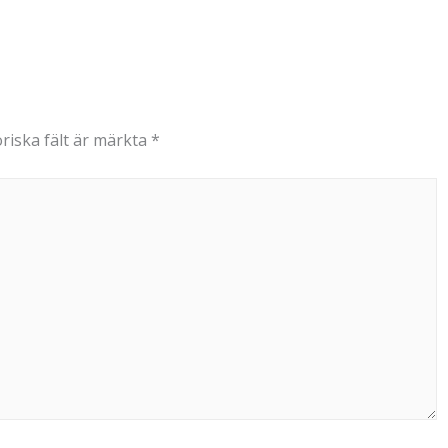
riska fält är märkta
*