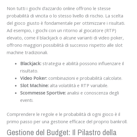
Non tutti i giochi d’azzardo online offrono le stesse
probabilità di vincita o lo stesso livello di rischio. La scelta
del gioco giusto è fondamentale per ottimizzare i risultati.
Ad esempio, i giochi con un ritorno al giocatore (RTP)
elevato, come il blackjack o alcune varianti di video poker,
offrono maggiori possibilità di successo rispetto alle slot
machine tradizionali.
Blackjack:
strategia e abilità possono influenzare il
risultato.
Video Poker:
combinazioni e probabilità calcolate.
Slot Machine:
alta volatilità e RTP variabile.
Scommesse Sportive:
analisi e conoscenza degli
eventi.
Comprendere le regole e le probabilità di ogni gioco è il
primo passo per una gestione efficace del proprio bankroll.
Gestione del Budget: Il Pilastro della