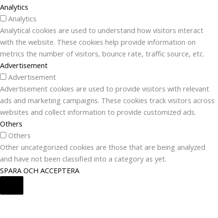
Analytics
Analytics
Analytical cookies are used to understand how visitors interact
with the website. These cookies help provide information on
metrics the number of visitors, bounce rate, traffic source, etc.
Advertisement
Advertisement
Advertisement cookies are used to provide visitors with relevant
ads and marketing campaigns. These cookies track visitors across
websites and collect information to provide customized ads.
Others
Others
Other uncategorized cookies are those that are being analyzed
and have not been classified into a category as yet.
SPARA OCH ACCEPTERA