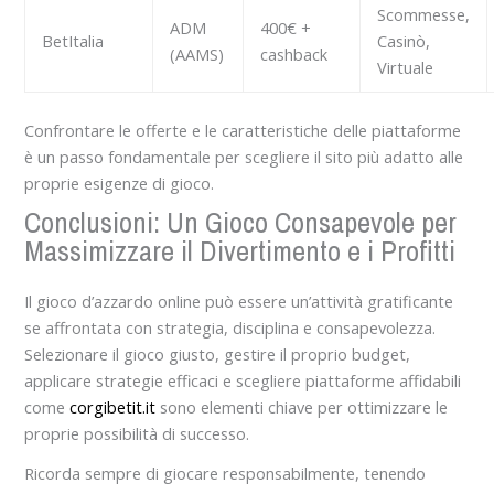
Scommesse,
ADM
400€ +
BetItalia
Casinò,
(AAMS)
cashback
Virtuale
Confrontare le offerte e le caratteristiche delle piattaforme
è un passo fondamentale per scegliere il sito più adatto alle
proprie esigenze di gioco.
Conclusioni: Un Gioco Consapevole per
Massimizzare il Divertimento e i Profitti
Il gioco d’azzardo online può essere un’attività gratificante
se affrontata con strategia, disciplina e consapevolezza.
Selezionare il gioco giusto, gestire il proprio budget,
applicare strategie efficaci e scegliere piattaforme affidabili
come
corgibetit.it
sono elementi chiave per ottimizzare le
proprie possibilità di successo.
Ricorda sempre di giocare responsabilmente, tenendo