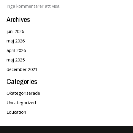
Inga kommentarer att visa.
Archives
juni 2026
maj 2026
april 2026
maj 2025
december 2021
Categories
Okategoriserade
Uncategorized
Education