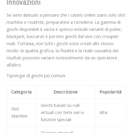
Innovazioni
Se siete abituati a pensare che i casinò online siano solo slot
machine e roulette, preparatevi a ricredervi. La gamma di
giochi disponibili è vasta e spesso include varianti di poker,
blackjack, baccarat e persino giochi dal vivo con croupier
reali. Tuttavia, non tutti i giochi sono creati allo stesso
modo: la qualità grafica, la fluidità e la reale casualità dei
risultati possono variare notevolmente da un operatore
all’altro.
Tipologie di giochi più comuni
Categoria
Descrizione
Popolarità
Giochi basati su rulli
Slot
virtuali con temi vari e
Alta
Machine
funzioni speciali
Classico gioco di