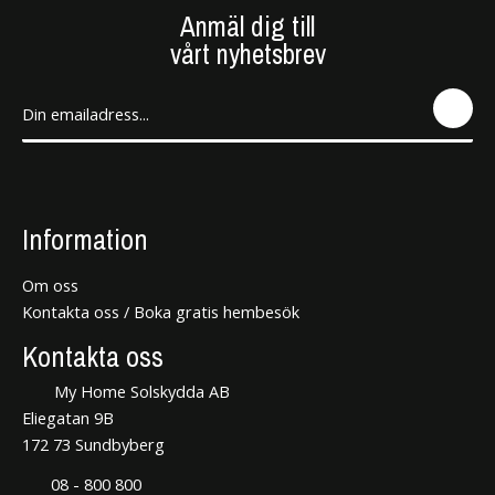
Anmäl dig till
vårt nyhetsbrev
SEN
D
Information
Om oss
Kontakta oss / Boka gratis hembesök
Kontakta oss
My Home Solskydda AB
Eliegatan 9B
172 73 Sundbyberg
08 - 800 800