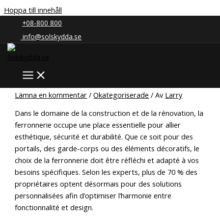
Hoppa till innehåll
Hem
Okategoriserade
+08-800 800
info@solskydda.se
Comment choisir la
ferronnerie idéale pour votre
projet architectural
Lämna en kommentar
/
Okategoriserade
/ Av
Larry
Dans le domaine de la construction et de la rénovation, la
ferronnerie occupe une place essentielle pour allier
esthétique, sécurité et durabilité. Que ce soit pour des
portails, des garde-corps ou des éléments décoratifs, le
choix de la ferronnerie doit être réfléchi et adapté à vos
besoins spécifiques. Selon les experts, plus de 70 % des
propriétaires optent désormais pour des solutions
personnalisées afin d’optimiser l’harmonie entre
fonctionnalité et design.