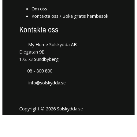
Om oss
Kontakta oss / Boka gratis hembesök
Kontakta oss
My Home Solskydda AB
Eliegatan 9B
172 73 Sundbyberg
08 - 800 800
info@solskydda.se
Copyright © 2026 Solskydda.se
Den här hemsidan använder cookies för att förbättra din
användarupplevelse. Vi hoppas du tycker det är okej. Du kan när