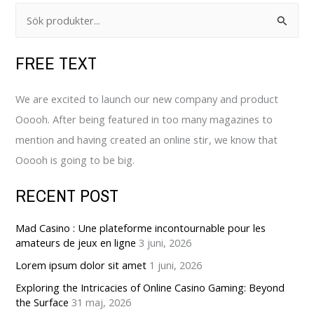
S
ö
FREE TEXT
k
e
We are excited to launch our new company and product
f
Ooooh. After being featured in too many magazines to
t
mention and having created an online stir, we know that
e
Ooooh is going to be big.
r
:
RECENT POST
Mad Casino : Une plateforme incontournable pour les
amateurs de jeux en ligne
3 juni, 2026
Lorem ipsum dolor sit amet
1 juni, 2026
Exploring the Intricacies of Online Casino Gaming: Beyond
the Surface
31 maj, 2026