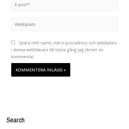
E-
post*
Webbplats
Spara mitt namn, min e-postadress och webbplats
i denna webbläsare till nästa gång jag skriver en
kommentar.
Search