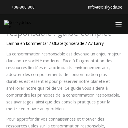
Hoppa
Hem
Okategoriserade
+08-800 800
info@solskydda.se
till
innehåll
Comprendre la consommation
responsable : guide complet
Lämna en kommentar
/
Okategoriserade
/ Av
Larry
La consommation responsable est devenue un enjeu majeur
dans notre société moderne. Face à l’augmentation des
ressources limitées et aux impacts environnementaux,
adopter des comportements de consommation plus
durables est essentiel pour préserver notre planète et
améliorer notre qualité de vie. Ce guide vous aidera à
comprendre les principes de la consommation responsable,
ses avantages, ainsi que des conseils pratiques pour la
mettre en œuvre au quotidien.
Pour approfondir vos connaissances et trouver des
ressources utiles sur la consommation responsable,