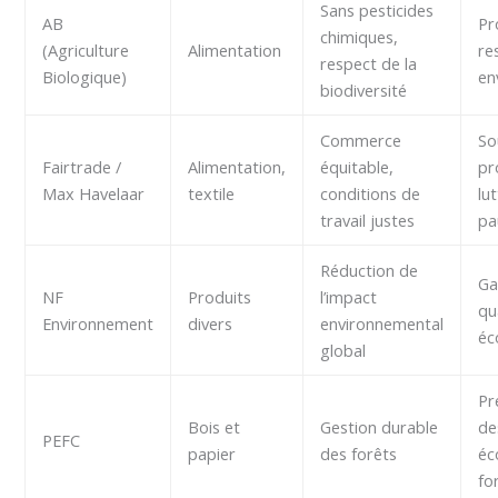
Sans pesticides
AB
Pr
chimiques,
(Agriculture
Alimentation
re
respect de la
Biologique)
en
biodiversité
Commerce
So
Fairtrade /
Alimentation,
équitable,
pr
Max Havelaar
textile
conditions de
lu
travail justes
pa
Réduction de
Ga
NF
Produits
l’impact
qu
Environnement
divers
environnemental
éc
global
Pr
Bois et
Gestion durable
de
PEFC
papier
des forêts
éc
fo