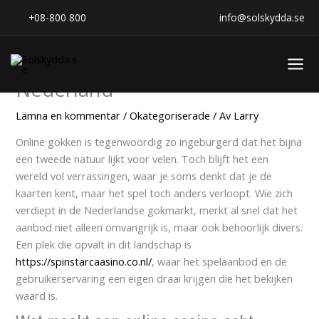
Hoppa
Hem
Okategoriserade
+08-800 800
info@solskydda.se
till
De Onvoorspelbare Wereld
innehåll
van Online Casino’s in
Nederland
Lämna en kommentar
/
Okategoriserade
/ Av
Larry
Online gokken is tegenwoordig zo ingeburgerd dat het bijna
een tweede natuur lijkt voor velen. Toch blijft het een
wereld vol verrassingen, waar je soms denkt dat je de
kaarten kent, maar het spel toch anders verloopt. Wie zich
verdiept in de Nederlandse gokmarkt, merkt al snel dat het
aanbod niet alleen omvangrijk is, maar ook behoorlijk divers.
Een plek die opvalt in dit landschap is
https://spinstarcaasino.co.nl/
, waar het spelaanbod en de
gebruikerservaring een eigen draai krijgen die het bekijken
waard is.