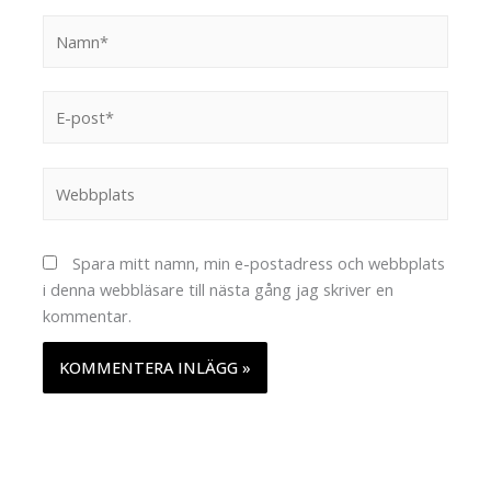
Namn*
E-
post*
Webbplats
Spara mitt namn, min e-postadress och webbplats
i denna webbläsare till nästa gång jag skriver en
kommentar.