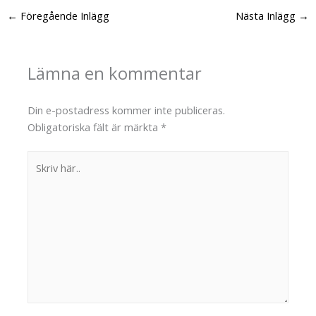
←
Föregående Inlägg
Nästa Inlägg
→
Lämna en kommentar
Din e-postadress kommer inte publiceras.
Obligatoriska fält är märkta
*
Skriv
här..