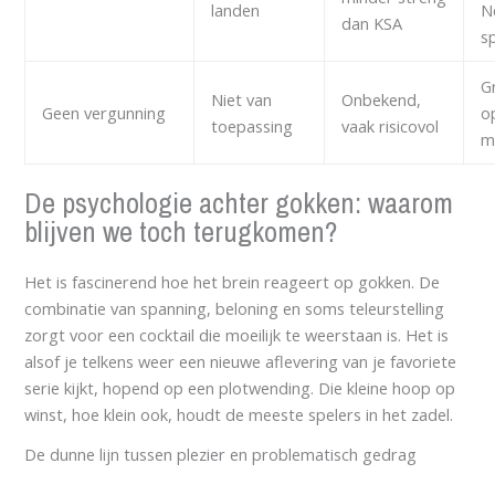
landen
N
dan KSA
s
G
Niet van
Onbekend,
Geen vergunning
o
toepassing
vaak risicovol
m
De psychologie achter gokken: waarom
blijven we toch terugkomen?
Het is fascinerend hoe het brein reageert op gokken. De
combinatie van spanning, beloning en soms teleurstelling
zorgt voor een cocktail die moeilijk te weerstaan is. Het is
alsof je telkens weer een nieuwe aflevering van je favoriete
serie kijkt, hopend op een plotwending. Die kleine hoop op
winst, hoe klein ook, houdt de meeste spelers in het zadel.
De dunne lijn tussen plezier en problematisch gedrag