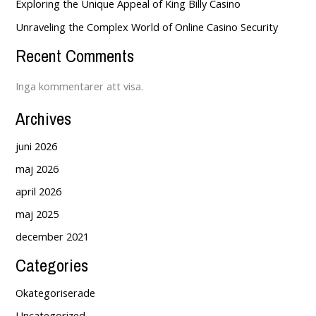
Exploring the Unique Appeal of King Billy Casino
Unraveling the Complex World of Online Casino Security
Recent Comments
Inga kommentarer att visa.
Archives
juni 2026
maj 2026
april 2026
maj 2025
december 2021
Categories
Okategoriserade
Uncategorized