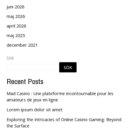
juni 2026
maj 2026
april 2026
maj 2025
december 2021
Sök
SÖK
Recent Posts
Mad Casino : Une plateforme incontournable pour les
amateurs de jeux en ligne
Lorem ipsum dolor sit amet
Exploring the Intricacies of Online Casino Gaming: Beyond
the Surface