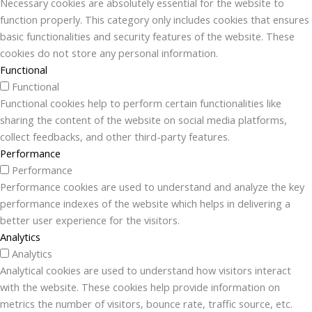
Necessary cookies are absolutely essential for the website to
function properly. This category only includes cookies that ensures
basic functionalities and security features of the website. These
cookies do not store any personal information.
Functional
Functional
Functional cookies help to perform certain functionalities like
sharing the content of the website on social media platforms,
collect feedbacks, and other third-party features.
Performance
Performance
Performance cookies are used to understand and analyze the key
performance indexes of the website which helps in delivering a
better user experience for the visitors.
Analytics
Analytics
Analytical cookies are used to understand how visitors interact
with the website. These cookies help provide information on
metrics the number of visitors, bounce rate, traffic source, etc.