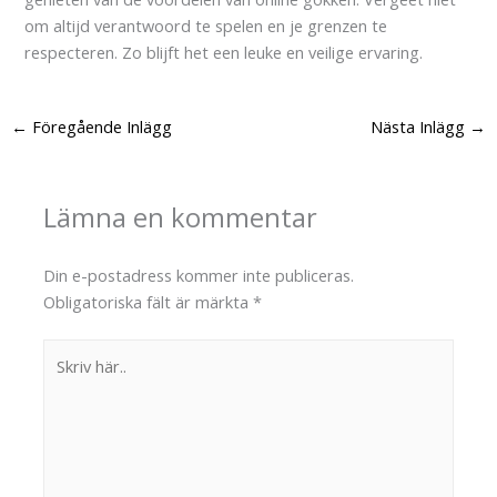
om altijd verantwoord te spelen en je grenzen te
respecteren. Zo blijft het een leuke en veilige ervaring.
←
Föregående Inlägg
Nästa Inlägg
→
Lämna en kommentar
Din e-postadress kommer inte publiceras.
Obligatoriska fält är märkta
*
Skriv
här..