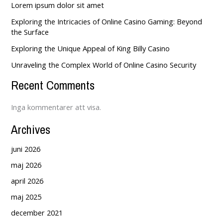
Lorem ipsum dolor sit amet
Exploring the Intricacies of Online Casino Gaming: Beyond
the Surface
Exploring the Unique Appeal of King Billy Casino
Unraveling the Complex World of Online Casino Security
Recent Comments
Inga kommentarer att visa.
Archives
juni 2026
maj 2026
april 2026
maj 2025
december 2021