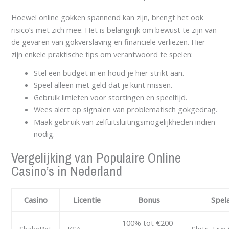
Hoewel online gokken spannend kan zijn, brengt het ook
risico’s met zich mee. Het is belangrijk om bewust te zijn van
de gevaren van gokverslaving en financiële verliezen. Hier
zijn enkele praktische tips om verantwoord te spelen:
Stel een budget in en houd je hier strikt aan.
Speel alleen met geld dat je kunt missen.
Gebruik limieten voor stortingen en speeltijd.
Wees alert op signalen van problematisch gokgedrag.
Maak gebruik van zelfuitsluitingsmogelijkheden indien
nodig.
Vergelijking van Populaire Online
Casino’s in Nederland
Casino
Licentie
Bonus
Spel
100% tot €200
ShakeBet
KSA
Slots, Live