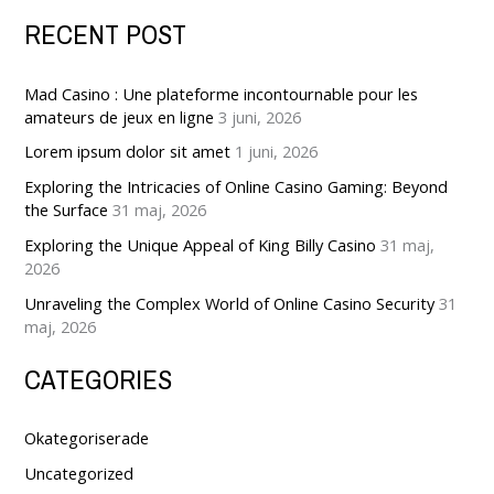
:
RECENT POST
Mad Casino : Une plateforme incontournable pour les
amateurs de jeux en ligne
3 juni, 2026
Lorem ipsum dolor sit amet
1 juni, 2026
Exploring the Intricacies of Online Casino Gaming: Beyond
the Surface
31 maj, 2026
Exploring the Unique Appeal of King Billy Casino
31 maj,
2026
Unraveling the Complex World of Online Casino Security
31
maj, 2026
CATEGORIES
Okategoriserade
Uncategorized