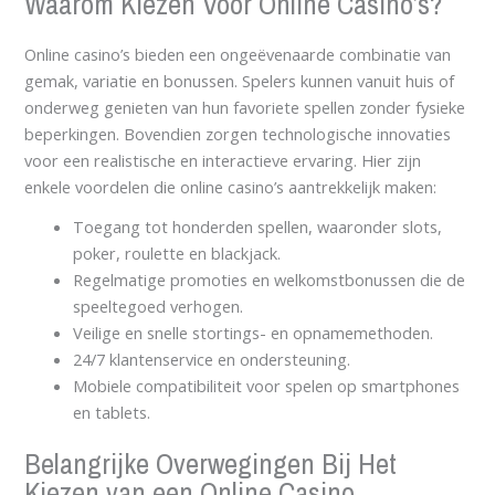
Waarom Kiezen Voor Online Casino’s?
Online casino’s bieden een ongeëvenaarde combinatie van
gemak, variatie en bonussen. Spelers kunnen vanuit huis of
onderweg genieten van hun favoriete spellen zonder fysieke
beperkingen. Bovendien zorgen technologische innovaties
voor een realistische en interactieve ervaring. Hier zijn
enkele voordelen die online casino’s aantrekkelijk maken:
Toegang tot honderden spellen, waaronder slots,
poker, roulette en blackjack.
Regelmatige promoties en welkomstbonussen die de
speeltegoed verhogen.
Veilige en snelle stortings- en opnamemethoden.
24/7 klantenservice en ondersteuning.
Mobiele compatibiliteit voor spelen op smartphones
en tablets.
Belangrijke Overwegingen Bij Het
Kiezen van een Online Casino