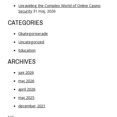
Unraveling the Complex World of Online Casino
Security
31 maj, 2026
CATEGORIES
Okategoriserade
Uncategorized
Education
ARCHIVES
juni 2026
maj 2026
april 2026
maj 2025
december 2021