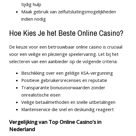
tijdig hulp
Maak gebruik van zelfuitsluitingsmogelijkheden
indien nodig
Hoe Kies Je het Beste Online Casino?
De keuze voor een betrouwbaar online casino is cruciaal
voor een veilige en plezierige speelervaring. Let bij het
selecteren van een aanbieder op de volgende criteria:
Beschikking over een geldige KSA-vergunning
Positieve gebruikersrecensies en reputatie
Transparante bonusvoorwaarden zonder
onrealistische eisen
Veilige betaalmethoden en snelle uitbetalingen
Klantenservice die snel en deskundig reageert
Vergelijking van Top Online Casino’s in
Nederland