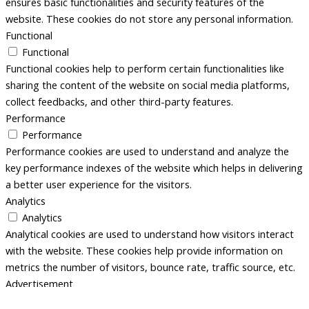
ensures basic functionalities and security features of the
website. These cookies do not store any personal information.
Functional
Functional
Functional cookies help to perform certain functionalities like
sharing the content of the website on social media platforms,
collect feedbacks, and other third-party features.
Performance
Performance
Performance cookies are used to understand and analyze the
key performance indexes of the website which helps in delivering
a better user experience for the visitors.
Analytics
Analytics
Analytical cookies are used to understand how visitors interact
with the website. These cookies help provide information on
metrics the number of visitors, bounce rate, traffic source, etc.
Advertisement
Advertisement