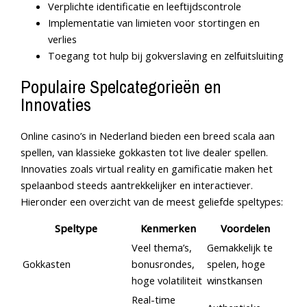
Verplichte identificatie en leeftijdscontrole
Implementatie van limieten voor stortingen en
verlies
Toegang tot hulp bij gokverslaving en zelfuitsluiting
Populaire Spelcategorieën en
Innovaties
Online casino’s in Nederland bieden een breed scala aan
spellen, van klassieke gokkasten tot live dealer spellen.
Innovaties zoals virtual reality en gamificatie maken het
spelaanbod steeds aantrekkelijker en interactiever.
Hieronder een overzicht van de meest geliefde speltypes:
Speltype
Kenmerken
Voordelen
Veel thema’s,
Gemakkelijk te
Gokkasten
bonusrondes,
spelen, hoge
hoge volatiliteit
winstkansen
Real-time