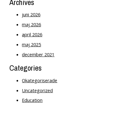
Archives
juni 2026
maj 2026
april 2026
maj 2025
december 2021
Categories
Okategoriserade
Uncategorized
Education