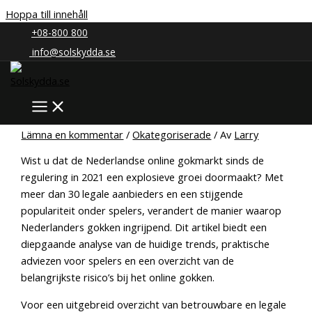
Hoppa till innehåll
Hem
Okategoriserade
+08-800 800
info@solskydda.se
De Toekomst van Online
Casino’s in Nederland: Trends
en Tips voor Spelers
Lämna en kommentar
/
Okategoriserade
/ Av
Larry
Wist u dat de Nederlandse online gokmarkt sinds de
regulering in 2021 een explosieve groei doormaakt? Met
meer dan 30 legale aanbieders en een stijgende
populariteit onder spelers, verandert de manier waarop
Nederlanders gokken ingrijpend. Dit artikel biedt een
diepgaande analyse van de huidige trends, praktische
adviezen voor spelers en een overzicht van de
belangrijkste risico’s bij het online gokken.
Voor een uitgebreid overzicht van betrouwbare en legale