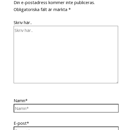
Din e-postadress kommer inte publiceras.
Obligatoriska fält är märkta
*
Skriv här..
Namn*
E-post*