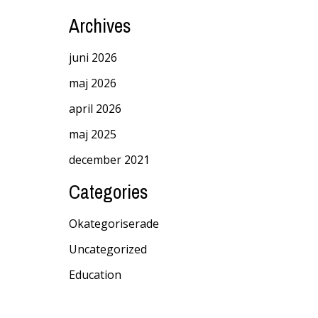
Archives
juni 2026
maj 2026
april 2026
maj 2025
december 2021
Categories
Okategoriserade
Uncategorized
Education