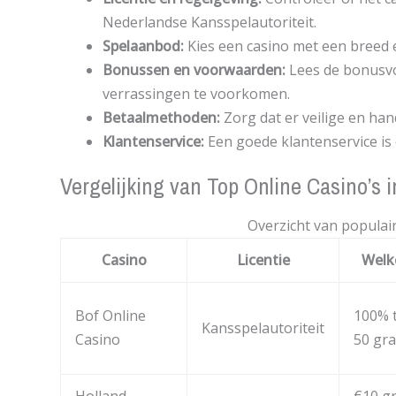
Nederlandse Kansspelautoriteit.
Spelaanbod:
Kies een casino met een breed 
Bonussen en voorwaarden:
Lees de bonusv
verrassingen te voorkomen.
Betaalmethoden:
Zorg dat er veilige en han
Klantenservice:
Een goede klantenservice is 
Vergelijking van Top Online Casino’s 
Overzicht van populai
Casino
Licentie
Welk
Bof Online
100% 
Kansspelautoriteit
Casino
50 gra