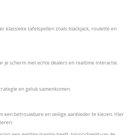
r klassieke tafelspellen zoals blackjack, roulette en
r je scherm met echte dealers en realtime interactie.
strategie en geluk samenkomen.
l om een betrouwbare en veilige aanbieder te kiezen. Hier
teren:
sino een geldige licentie heeft, bijvoorbeeld van de