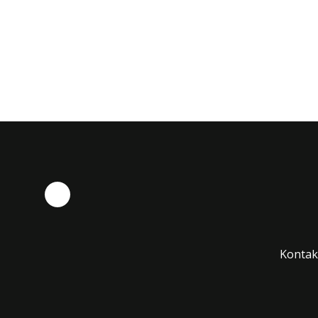
SEN
D
Kontakt