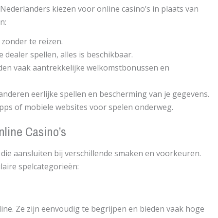
Nederlanders kiezen voor online casino’s in plaats van
n:
zonder te reizen.
 dealer spellen, alles is beschikbaar.
eden vaak aantrekkelijke welkomstbonussen en
anderen eerlijke spellen en bescherming van je gegevens.
pps of mobiele websites voor spelen onderweg.
nline Casino’s
 die aansluiten bij verschillende smaken en voorkeuren.
laire spelcategorieën:
ine. Ze zijn eenvoudig te begrijpen en bieden vaak hoge