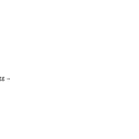
ägg
→