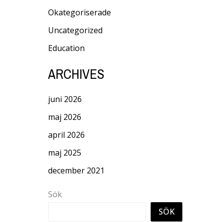
Okategoriserade
Uncategorized
Education
ARCHIVES
juni 2026
maj 2026
april 2026
maj 2025
december 2021
Sök
SÖK