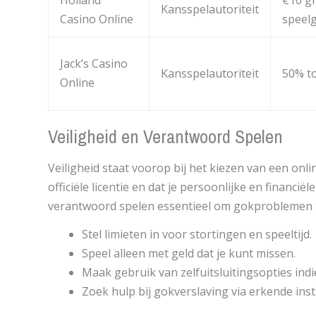
Holland
€10 gr
Kansspelautoriteit
Casino Online
speelg
Jack’s Casino
Kansspelautoriteit
50% t
Online
Veiligheid en Verantwoord Spelen
Veiligheid staat voorop bij het kiezen van een onli
officiële licentie en dat je persoonlijke en financ
verantwoord spelen essentieel om gokproblemen te
Stel limieten in voor stortingen en speeltijd.
Speel alleen met geld dat je kunt missen.
Maak gebruik van zelfuitsluitingsopties indi
Zoek hulp bij gokverslaving via erkende inst