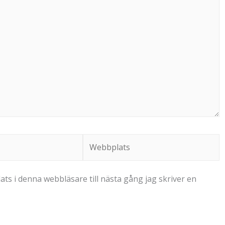
Webbplats
s i denna webbläsare till nästa gång jag skriver en