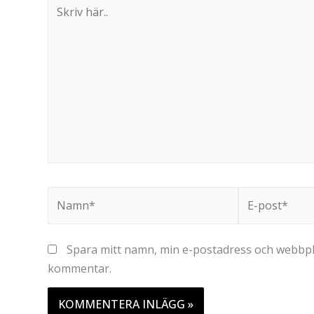
Skriv
här..
Namn*
E-
post*
Spara mitt namn, min e-postadress och webbplat
kommentar.