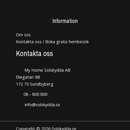
Information
Om oss
Kontakta oss / Boka gratis hembesök
Kontakta oss
My Home Solskydda AB
Eliegatan 9B
172 73 Sundbyberg
08 - 800 800
info@solskydda.se
Copyright © 2026 Solskydda.se