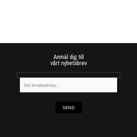
Anmäl dig till
vårt nyhetsbrev
SEND