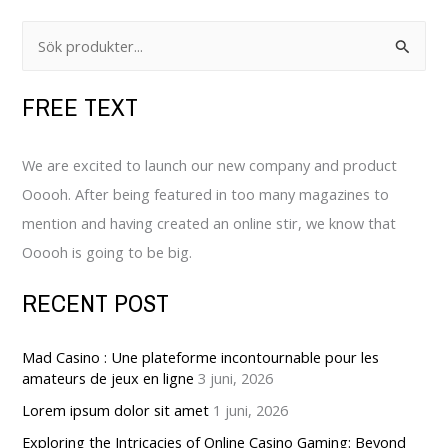
S
ö
FREE TEXT
k
e
f
We are excited to launch our new company and product
t
Ooooh. After being featured in too many magazines to
e
mention and having created an online stir, we know that
r
Ooooh is going to be big.
:
RECENT POST
Mad Casino : Une plateforme incontournable pour les
amateurs de jeux en ligne
3 juni, 2026
Lorem ipsum dolor sit amet
1 juni, 2026
Exploring the Intricacies of Online Casino Gaming: Beyond