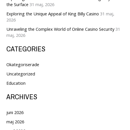
the Surface
31 maj, 2026
Exploring the Unique Appeal of King Billy Casino
31 maj,
2026
Unraveling the Complex World of Online Casino Security
31
maj, 2026
CATEGORIES
Okategoriserade
Uncategorized
Education
ARCHIVES
juni 2026
maj 2026