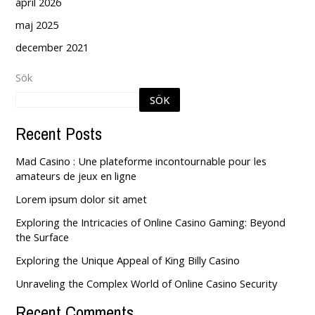
april 2026
maj 2025
december 2021
Sök
SÖK
Recent Posts
Mad Casino : Une plateforme incontournable pour les
amateurs de jeux en ligne
Lorem ipsum dolor sit amet
Exploring the Intricacies of Online Casino Gaming: Beyond
the Surface
Exploring the Unique Appeal of King Billy Casino
Unraveling the Complex World of Online Casino Security
Recent Comments