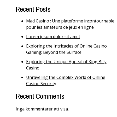
Recent Posts
Mad Casino : Une plateforme incontournable
pour les amateurs de jeux en ligne
Lorem ipsum dolor sit amet
Exploring the Intricacies of Online Casino
Gaming: Beyond the Surface
Exploring the Unique Appeal of King Billy
Casino
Unraveling the Complex World of Online
Casino Security
Recent Comments
Inga kommentarer att visa.