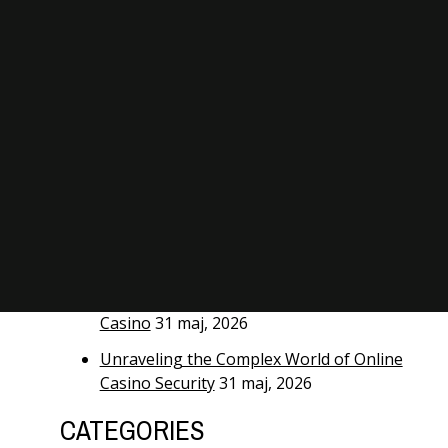
online stir, we know that Ooooh is going to be big.
RECENT POST
Mad Casino : Une plateforme incontournable
pour les amateurs de jeux en ligne
3 juni,
2026
Lorem ipsum dolor sit amet
1 juni, 2026
Exploring the Intricacies of Online Casino
Gaming: Beyond the Surface
31 maj, 2026
Exploring the Unique Appeal of King Billy
Casino
31 maj, 2026
Unraveling the Complex World of Online
Casino Security
31 maj, 2026
CATEGORIES