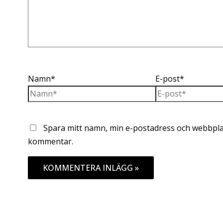
Namn*
E-post*
Spara mitt namn, min e-postadress och webbplats
kommentar.