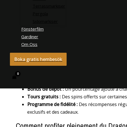
Le Dragonia Casino Bonus est une série d’offres pr
Terrassmarkiser
visant à récompenser les nouveaux joueurs ainsi qu
Pergola
différentes formes, notamment des bonus de bienve
Sidomarkiser
dépôt. Ils permettent aux joueurs de bénéficier d’u
Fönsterfilm
gamme de jeux, allant des machines à sous aux jeux d
Gardiner
Om Oss
Les types de bonus disponibles
Bonus de bienvenue :
Un montant offert dès l’
Boka gratis hembesök
de tours gratuits.
Bonus sans dépôt :
Un bonus offert sans obliga
risque.
Bonus de dépôt :
Un pourcentage ajouté à chaq
Tours gratuits :
Des spins offerts sur certaine
Programme de fidélité :
Des récompenses réguli
exclusifs et des cadeaux.
Comment profiter pleinement du Drago