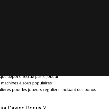
omotionnelles proposées par le casino Dragonia,
e les membres fidèles. Ces bonus peuvent prendre
nue, des tours gratuits, ou encore des bonus de
n capital supplémentaire pour explorer une large
e table comme le blackjack ou la roulette.
inscription et le premier dépôt, souvent accompagné
tion de dépôt, idéal pour tester le casino sans
ue dépôt effectué par le joueur.
s machines à sous populaires.
ères pour les joueurs réguliers, incluant des bonus
nia Casino Bonus ?