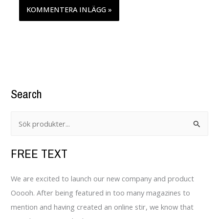
Search
S
ö
FREE TEXT
k
e
We are excited to launch our new company and product
f
Ooooh. After being featured in too many magazines to
t
mention and having created an online stir, we know that
e