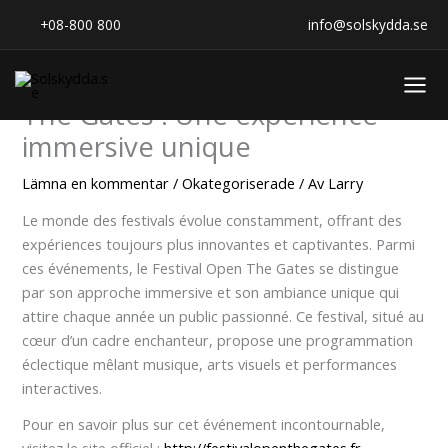
Hoppa
Hem
Okategoriserade
+08-800 800
info@solskydda.se
till
innehåll
Découvrez le Festival Open
The Gates : Une expérience
immersive unique
Lämna en kommentar
/
Okategoriserade
/ Av
Larry
Le monde des festivals évolue constamment, offrant des
expériences toujours plus innovantes et captivantes. Parmi
ces événements, le Festival Open The Gates se distingue
par son approche immersive et son ambiance unique qui
attire chaque année un public passionné. Ce festival, situé au
cœur d’un cadre enchanteur, propose une programmation
éclectique mêlant musique, arts visuels et performances
interactives.
Pour en savoir plus sur cet événement incontournable,