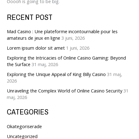
Ooooh is going to be big.
r
:
RECENT POST
Mad Casino : Une plateforme incontournable pour les
amateurs de jeux en ligne
3 juni, 2026
Lorem ipsum dolor sit amet
1 juni, 2026
Exploring the Intricacies of Online Casino Gaming: Beyond
the Surface
31 maj, 2026
Exploring the Unique Appeal of King Billy Casino
31 maj,
2026
Unraveling the Complex World of Online Casino Security
31
maj, 2026
CATEGORIES
Okategoriserade
Uncategorized