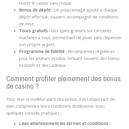
tester le casino sans risque.
Bonus de dépôt :
Un pourcentage ajouté à chaque
dépôt effectué, souvent accompagné de conditions
de mise.
Tours gratuits :
Des spins gratuits sur certaines
machines à sous, permettant de jouer sans dépenser
son propre argent.
Programme de fidélité :
Récompenses régulières
pour les joueurs assidus, incluant souvent des bonus
exclusifs et des cadeaux.
Comment profiter pleinement des bonus
de casino ?
Pour tirer le meilleur parti des bonus, il est important de
bien comprendre leurs conditions d’utilisation. Voici
quelques conseils pratiques :
Lisez attentivement les termes et conditions :