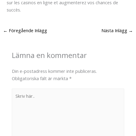
sur les casinos en ligne et augmenterez vos chances de
succès.
←
Föregående Inlägg
Nästa Inlägg
→
Lämna en kommentar
Din e-postadress kommer inte publiceras.
Obligatoriska fält är märkta
*
Skriv
här..