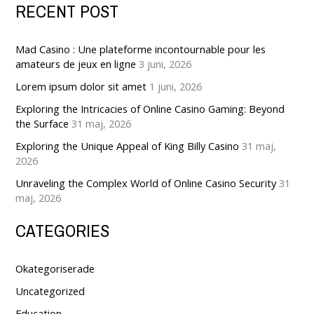
RECENT POST
Mad Casino : Une plateforme incontournable pour les
amateurs de jeux en ligne
3 juni, 2026
Lorem ipsum dolor sit amet
1 juni, 2026
Exploring the Intricacies of Online Casino Gaming: Beyond
the Surface
31 maj, 2026
Exploring the Unique Appeal of King Billy Casino
31 maj,
2026
Unraveling the Complex World of Online Casino Security
31
maj, 2026
CATEGORIES
Okategoriserade
Uncategorized
Education