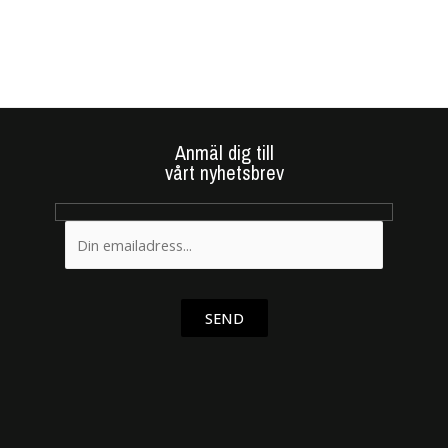
Anmäl dig till
vårt nyhetsbrev
SEND