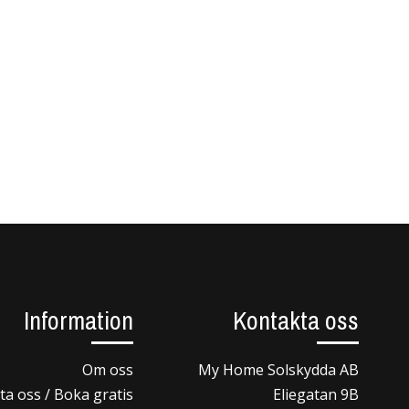
Information
Kontakta oss
Om oss
My Home Solskydda AB
a oss / Boka gratis
Eliegatan 9B