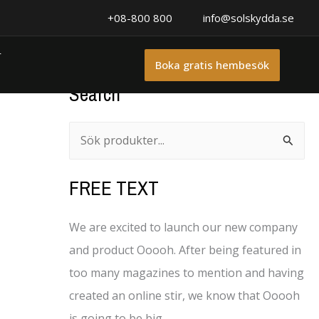
+08-800 800
info@solskydda.se
r
Boka gratis hembesök
Search
S
ö
FREE TEXT
k
e
We are excited to launch our new company
f
and product Ooooh. After being featured in
t
too many magazines to mention and having
e
created an online stir, we know that Ooooh
r
is going to be big.