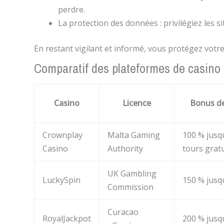
perdre.
La protection des données : privilégiez les si
En restant vigilant et informé, vous protégez votre 
Comparatif des plateformes de casino 
Casino
Licence
Bonus de
Crownplay
Malta Gaming
100 % jusq
Casino
Authority
tours gratu
UK Gambling
LuckySpin
150 % jusq
Commission
Curacao
RoyalJackpot
200 % jusq