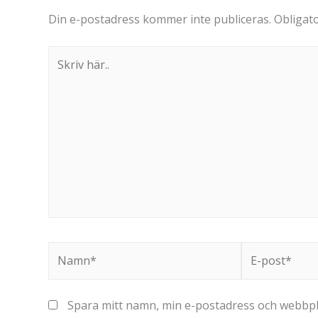
Din e-postadress kommer inte publiceras.
Obligato
Skriv
här..
Namn*
E-
post*
Spara mitt namn, min e-postadress och webbplat