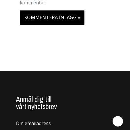
kommentar.
Anmäl dig till
vårt nyhetsbrev
SEN
D