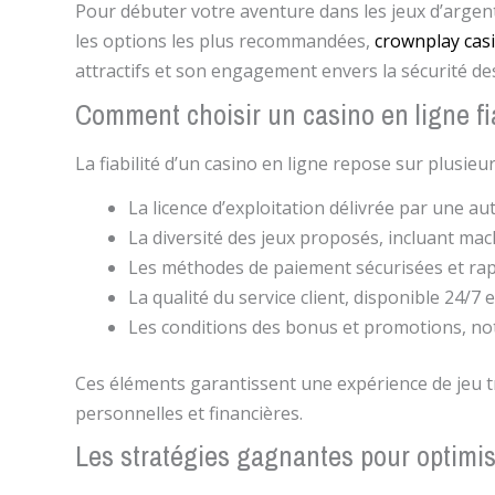
Pour débuter votre aventure dans les jeux d’argent,
les options les plus recommandées,
crownplay cas
attractifs et son engagement envers la sécurité de
Comment choisir un casino en ligne fi
La fiabilité d’un casino en ligne repose sur plusieur
La licence d’exploitation délivrée par une au
La diversité des jeux proposés, incluant mach
Les méthodes de paiement sécurisées et rapi
La qualité du service client, disponible 24/7 e
Les conditions des bonus et promotions, no
Ces éléments garantissent une expérience de jeu 
personnelles et financières.
Les stratégies gagnantes pour optimis