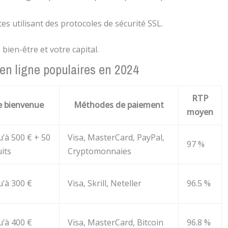
tes utilisant des protocoles de sécurité SSL.
bien-être et votre capital.
en ligne populaires en 2024
RTP
 bienvenue
Méthodes de paiement
moyen
u’à 500 € + 50
Visa, MasterCard, PayPal,
97 %
its
Cryptomonnaies
u’à 300 €
Visa, Skrill, Neteller
96.5 %
u’à 400 €
Visa, MasterCard, Bitcoin
96.8 %