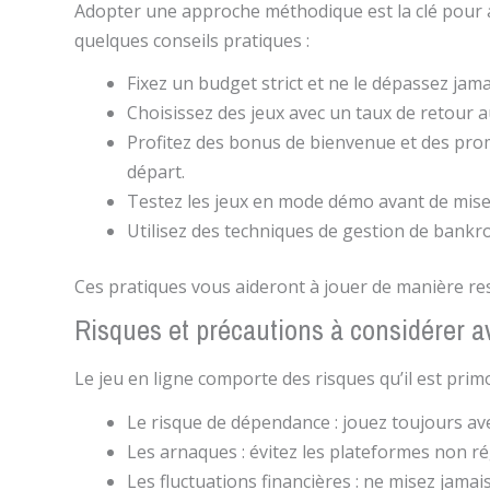
Adopter une approche méthodique est la clé pour a
quelques conseils pratiques :
Fixez un budget strict et ne le dépassez jama
Choisissez des jeux avec un taux de retour 
Profitez des bonus de bienvenue et des pro
départ.
Testez les jeux en mode démo avant de miser d
Utilisez des techniques de gestion de bankro
Ces pratiques vous aideront à jouer de manière re
Risques et précautions à considérer a
Le jeu en ligne comporte des risques qu’il est prim
Le risque de dépendance : jouez toujours ave
Les arnaques : évitez les plateformes non rég
Les fluctuations financières : ne misez jama