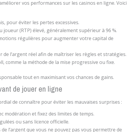
méliorer vos performances sur les casinos en ligne. Voici
is, pour éviter les pertes excessives.
au joueur (RTP) élevé, généralement supérieur à 96 %.
motions régulières pour augmenter votre capital de
e l’argent réel afin de maîtriser les règles et stratégies.
ll, comme la méthode de la mise progressive ou fixe.
sponsable tout en maximisant vos chances de gains.
vant de jouer en ligne
ordial de connaître pour éviter les mauvaises surprises :
c modération et fixez des limites de temps.
ulées ou sans licence officielle.
is de l’argent que vous ne pouvez pas vous permettre de