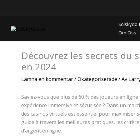
Hoppa
Hem
Okategoriserade
till
innehåll
Solskydd
Om Oss
Découvrez les secrets du s
en 2024
Lämna en kommentar
/
Okategoriserade
/ Av
Larr
Saviez-vous que plus de 60 % des joueurs en ligne
expérience immersive et sécurisée ? Dans un mar
des casinos virtuels est essentiel pour maximiser s
guide à travers les meilleures pratiques, les critèr
d’argent en ligne.