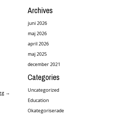
Archives
juni 2026
maj 2026
april 2026
maj 2025
december 2021
Categories
Uncategorized
ägg
→
Education
Okategoriserade