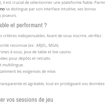
 il est crucial de sélectionner une plateforme fiable. Parmi
ino
se distingue par son interface intuitive, ses bonus
s joueurs.
able et performant ?
s critères indispensables. Avant de vous inscrire, vérifiez :
torité reconnue (ex : ARJEL, MGA).
ines à sous, jeux de table et live casino.
des pour dépôts et retraits.
t multilingue.
tamment les exigences de mise.
transparente et agréable, tout en protégeant vos données
er vos sessions de jeu