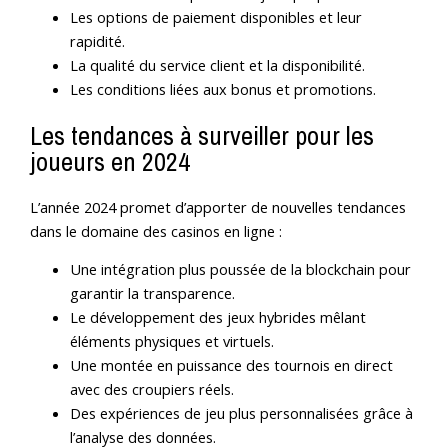
Les options de paiement disponibles et leur
rapidité.
La qualité du service client et la disponibilité.
Les conditions liées aux bonus et promotions.
Les tendances à surveiller pour les
joueurs en 2024
L’année 2024 promet d’apporter de nouvelles tendances
dans le domaine des casinos en ligne :
Une intégration plus poussée de la blockchain pour
garantir la transparence.
Le développement des jeux hybrides mêlant
éléments physiques et virtuels.
Une montée en puissance des tournois en direct
avec des croupiers réels.
Des expériences de jeu plus personnalisées grâce à
l’analyse des données.