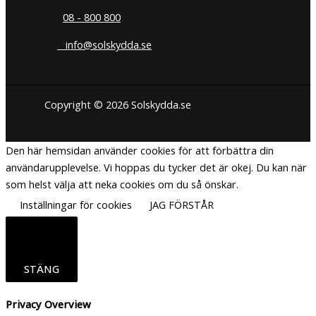
08 - 800 800
info@solskydda.se
Copyright © 2026 Solskydda.se
Den här hemsidan använder cookies för att förbättra din
användarupplevelse. Vi hoppas du tycker det är okej. Du kan när
som helst välja att neka cookies om du så önskar.
Inställningar för cookies
JAG FÖRSTÅR
STÄNG
Privacy Overview