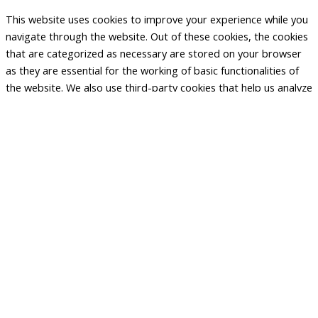
This website uses cookies to improve your experience while you
navigate through the website. Out of these cookies, the cookies
that are categorized as necessary are stored on your browser
as they are essential for the working of basic functionalities of
the website. We also use third-party cookies that help us analyze
and understand how you use this website. These cookies will be
stored in your browser only with your consent. You also have the
option to opt-out of these cookies. But opting out of some of
these cookies may have an effect on your browsing experience.
Necessary
Necessary
Alltid aktiverad
Necessary cookies are absolutely essential for the website to
function properly. This category only includes cookies that
ensures basic functionalities and security features of the
website. These cookies do not store any personal information.
Functional
Functional