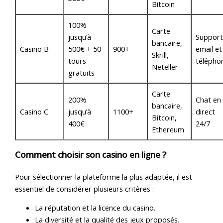
Bitcoin
100%
Carte
jusqu’à
Suppor
bancaire,
Casino B
500€ + 50
900+
email et
Skrill,
tours
télépho
Neteller
gratuits
Carte
200%
Chat en
bancaire,
Casino C
jusqu’à
1100+
direct
Bitcoin,
400€
24/7
Ethereum
Comment choisir son casino en ligne ?
Pour sélectionner la plateforme la plus adaptée, il est
essentiel de considérer plusieurs critères :
La réputation et la licence du casino.
La diversité et la qualité des jeux proposés.