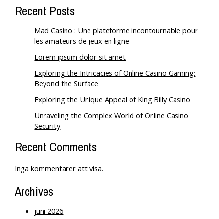
Recent Posts
Mad Casino : Une plateforme incontournable pour
les amateurs de jeux en ligne
Lorem ipsum dolor sit amet
Exploring the Intricacies of Online Casino Gaming:
Beyond the Surface
Exploring the Unique Appeal of King Billy Casino
Unraveling the Complex World of Online Casino
Security
Recent Comments
Inga kommentarer att visa.
Archives
juni 2026