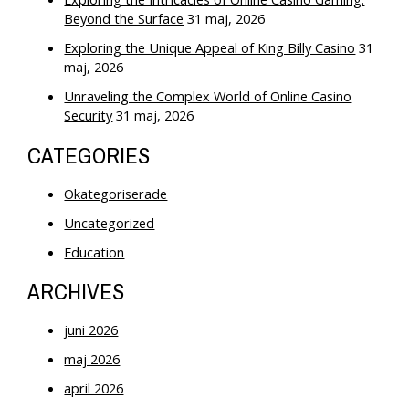
Beyond the Surface
31 maj, 2026
Exploring the Unique Appeal of King Billy Casino
31
maj, 2026
Unraveling the Complex World of Online Casino
Security
31 maj, 2026
CATEGORIES
Okategoriserade
Uncategorized
Education
ARCHIVES
juni 2026
maj 2026
april 2026