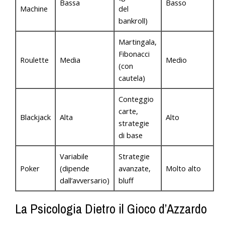
Bassa
Basso
Machine
del
bankroll)
Martingala,
Fibonacci
Roulette
Media
Medio
(con
cautela)
Conteggio
carte,
Blackjack
Alta
Alto
strategie
di base
Variabile
Strategie
Poker
(dipende
avanzate,
Molto alto
dall’avversario)
bluff
La Psicologia Dietro il Gioco d’Azzardo