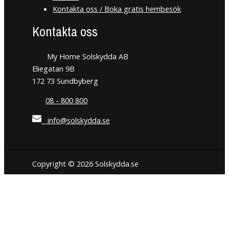
Kontakta oss / Boka gratis hembesök
Kontakta oss
My Home Solskydda AB
Eliegatan 9B
172 73 Sundbyberg
08 - 800 800
info@solskydda.se
Copyright © 2026 Solskydda.se
Den här hemsidan använder cookies för att förbättra din
användarupplevelse. Vi hoppas du tycker det är okej. Du kan när
som helst välja att neka cookies om du så önskar.