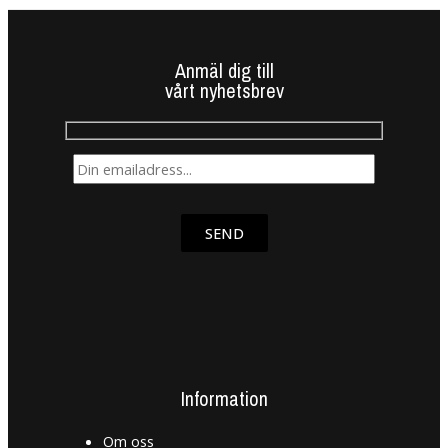
Anmäl dig till
vårt nyhetsbrev
SEND
Information
Om oss