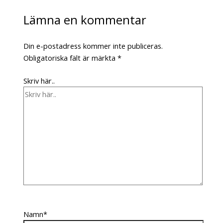
Lämna en kommentar
Din e-postadress kommer inte publiceras.
Obligatoriska fält är märkta
*
Skriv här..
Namn*