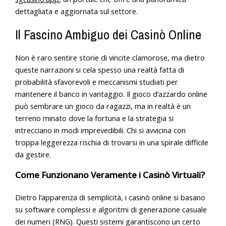
dettagliata e aggiornata sul settore.
Il Fascino Ambiguo dei Casinò Online
Non è raro sentire storie di vincite clamorose, ma dietro
queste narrazioni si cela spesso una realtà fatta di
probabilità sfavorevoli e meccanismi studiati per
mantenere il banco in vantaggio. Il gioco d’azzardo online
può sembrare un gioco da ragazzi, ma in realtà è un
terreno minato dove la fortuna e la strategia si
intrecciano in modi imprevedibili. Chi si avvicina con
troppa leggerezza rischia di trovarsi in una spirale difficile
da gestire.
Come Funzionano Veramente i Casinò Virtuali?
Dietro l’apparenza di semplicità, i casinò online si basano
su software complessi e algoritmi di generazione casuale
dei numeri (RNG). Questi sistemi garantiscono un certo