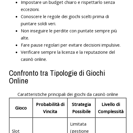
Impostare un budget chiaro e rispettarlo senza
eccezioni.
Conoscere le regole dei giochi scelti prima di
puntare soldi veri.
Non inseguire le perdite con puntate sempre più
alte.
Fare pause regolari per evitare decisioni impulsive.
Verificare sempre la licenza e la reputazione del
casinò online.
Confronto tra Tipologie di Giochi
Online
Caratteristiche principali dei giochi da casinò online
Probabilità di
Strategia
Livello di
Gioco
Vincita
Possibile
Complessità
Limitata
Slot
(gestione