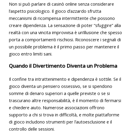
Non si può parlare di casinò online senza considerare
l’aspetto psicologico. Il gioco d’azzardo sfrutta
meccanismi di ricompensa intermittente che possono
creare dipendenza. La sensazione di poter “sfuggire” alla
realtà con una vincita improvvisa è un’illusione che spesso
porta a comportamenti rischiosi. Riconoscere i segnali di
un possibile problema è il primo passo per mantenere il
gioco entro limiti sani.
Quando il Divertimento Diventa un Problema
Il confine tra intrattenimento e dipendenza è sottile. Se il
gioco diventa un pensiero ossessivo, se si spendono
somme di denaro superiori a quelle previste o se si
trascurano altre responsabilità, è il momento di fermarsi
e chiedere aiuto. Numerose associazioni offrono
supporto a chi si trova in difficoltà, e molte piattaforme
di gioco includono strumenti per l’autoesclusione e il
controllo delle sessioni.