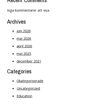
Inga kommentarer att visa.
Archives
juni 2026
maj 2026
april 2026
maj 2025
december 2021
Categories
Okategoriserade
Uncategorized
Education