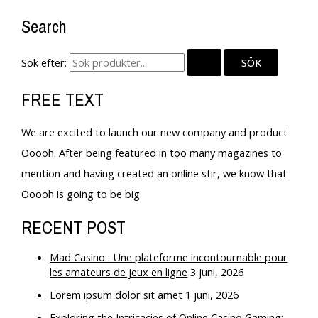
Search
Sök efter:
FREE TEXT
We are excited to launch our new company and product
Ooooh. After being featured in too many magazines to
mention and having created an online stir, we know that
Ooooh is going to be big.
RECENT POST
Mad Casino : Une plateforme incontournable pour
les amateurs de jeux en ligne
3 juni, 2026
Lorem ipsum dolor sit amet
1 juni, 2026
Exploring the Intricacies of Online Casino Gaming: