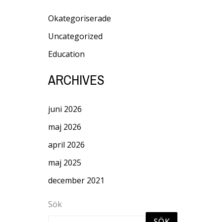
Okategoriserade
Uncategorized
Education
ARCHIVES
juni 2026
maj 2026
april 2026
maj 2025
december 2021
Sök
SÖK