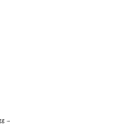
ägg
→