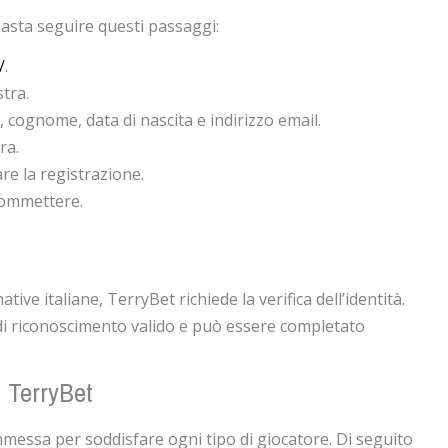
Basta seguire questi passaggi:
/
.
stra.
, cognome, data di nascita e indirizzo email.
ra.
re la registrazione.
scommettere.
ive italiane, TerryBet richiede la verifica dell’identità.
di riconoscimento valido e può essere completato
u TerryBet
messa per soddisfare ogni tipo di giocatore. Di seguito