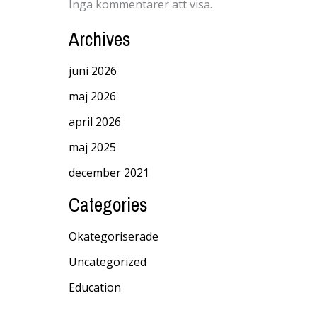
Inga kommentarer att visa.
Archives
juni 2026
maj 2026
april 2026
maj 2025
december 2021
Categories
Okategoriserade
Uncategorized
Education