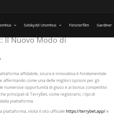
nomhus
Solskydd Utomhus
Fönsterfilm
Gardiner
: Il Nuovo Modo di
y
ttaforma affidabile, sicura e innovativa è fondamentale
e affermando come una delle migliori opzioni per gli
, alle numerose opportunità di gioco e ai bonus competitivi.
he principali di TerryBet, come registrarsi, i tipi di
 dalla piattaforma.
 piattaforma, visita il sito ufficiale
https://terrybet.app/
e