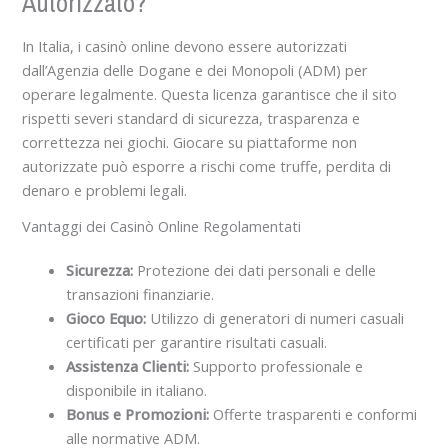
Autorizzato?
In Italia, i casinò online devono essere autorizzati
dall’Agenzia delle Dogane e dei Monopoli (ADM) per
operare legalmente. Questa licenza garantisce che il sito
rispetti severi standard di sicurezza, trasparenza e
correttezza nei giochi. Giocare su piattaforme non
autorizzate può esporre a rischi come truffe, perdita di
denaro e problemi legali.
Vantaggi dei Casinò Online Regolamentati
Sicurezza:
Protezione dei dati personali e delle
transazioni finanziarie.
Gioco Equo:
Utilizzo di generatori di numeri casuali
certificati per garantire risultati casuali.
Assistenza Clienti:
Supporto professionale e
disponibile in italiano.
Bonus e Promozioni:
Offerte trasparenti e conformi
alle normative ADM.