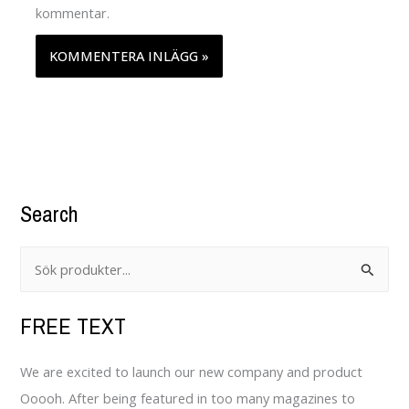
kommentar.
Search
S
ö
FREE TEXT
k
e
We are excited to launch our new company and product
f
Ooooh. After being featured in too many magazines to
t