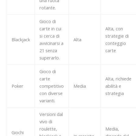
una ruota
rotante.
Gioco di
carte in cui
Alta, con
si cerca di
strategie di
Blackjack
Alta
avvicinarsi a
conteggio
21 senza
carte
superarlo.
Gioco di
carte
Alta, richiede
Poker
competitivo
Media
abilità e
con diverse
strategia
varianti.
Versioni dal
vivo di
roulette,
Media,
Giochi
blackjack e
In crescita
dipende dal