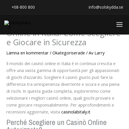
Hoppa
Hem
Okategoriserade
+08-800 800
info@solskydda.se
till
innehåll
Guida Completa ai Casinò
Online in Italia: Come Scegliere
e Giocare in Sicurezza
Lämna en kommentar
/
Okategoriserade
/ Av
Larry
Il mondo dei casinò online in Italia è in continua crescita e
offre una vasta gamma di opportunità per gli appassionati
di giochi d’azzardo. Scegliere il casinò giusto può fare la
differenza tra un’esperienza divertente e sicura e una piena
di rischi. In questa guida completa, esploreremo come
selezionare i migliori casinò online, quali giochi provare e
come giocare responsabilmente. Per approfondimenti e
recensioni aggiornate, visita
casinolabitaly.it
.
Perché Scegliere un Casinò Online