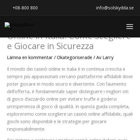
Hoppa
Hem
Okategoriserade
+08-800 800
info@solskydda.se
till
innehåll
Guida Completa ai Casinò
Online in Italia: Come Scegliere
e Giocare in Sicurezza
Lämna en kommentar
/
Okategoriserade
/ Av
Larry
Il mondo dei casinò online in Italia è in continua crescita e
sempre più appassionati cercano piattaforme affidabili dove
poter giocare in modo sicuro e divertente. Con l’aumento
dell’offerta, è fondamentale saper distinguere i migliori siti
di gioco d’azzardo online per evitare truffe e godersi
un’esperienza di gioco di qualità. In questa guida completa,
esploreremo come scegliere un casinò online affidabile, quali
giochi sono disponibili e le strategie per giocare
responsabilmente.