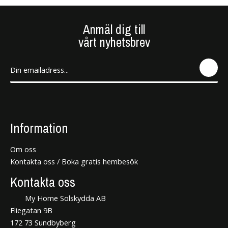
Anmäl dig till
vårt nyhetsbrev
SEN
D
Information
Om oss
Kontakta oss / Boka gratis hembesök
Kontakta oss
My Home Solskydda AB
Eliegatan 9B
172 73 Sundbyberg