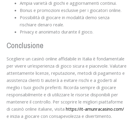
Ampia varietà di giochi e aggiornamenti continui.
Bonus e promozioni esclusive per i giocatori online.
Possibilità di giocare in modalità demo senza
rischiare denaro reale.
Privacy e anonimato durante il gioco.
Conclusione
Scegliere un casinò online affidabile in Italia è fondamentale
per vivere un’esperienza di gioco sicura e piacevole. Valutare
attentamente licenze, reputazione, metodi di pagamento e
assistenza clienti ti aiuterà a evitare rischi e a goderti al
meglio i tuoi giochi preferiti. Ricorda sempre di giocare
responsabilmente e di utilizzare le risorse disponibili per
mantenere il controllo. Per scoprire le migliori piattaforme
di casinò online italiane, visita
https://it-amunracasino.com/
e inizia a giocare con consapevolezza e divertimento.