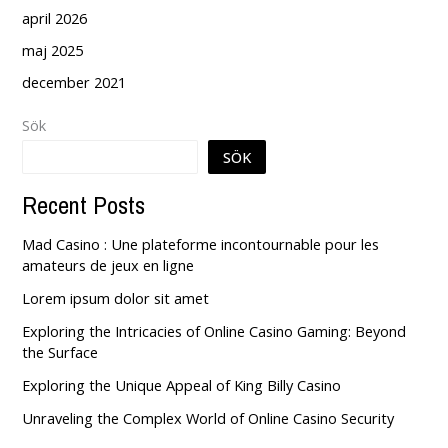
april 2026
maj 2025
december 2021
Sök
SÖK
Recent Posts
Mad Casino : Une plateforme incontournable pour les
amateurs de jeux en ligne
Lorem ipsum dolor sit amet
Exploring the Intricacies of Online Casino Gaming: Beyond
the Surface
Exploring the Unique Appeal of King Billy Casino
Unraveling the Complex World of Online Casino Security