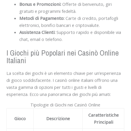
Bonus e Promozioni:
Offerte di benvenuto, giri
gratuiti e programmi fedeltà.
Metodi di Pagamento:
Carte di credito, portafogli
elettronici, bonifici bancari e criptovalute.
Assistenza Clienti:
Supporto rapido e disponibile via
chat, email o telefono.
I Giochi più Popolari nei Casinò Online
Italiani
La scelta dei giochi è un elemento chiave per un’esperienza
di gioco soddisfacente. I casinò online italiani offrono una
vasta gamma di opzioni per tutti i gusti e livelli di
esperienza. Ecco una panoramica dei giochi più amati:
Tipologie di Giochi nei Casinò Online
Caratteristiche
Gioco
Descrizione
Principali