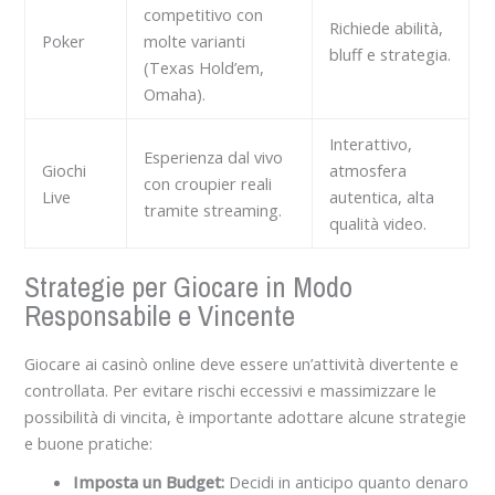
competitivo con
Richiede abilità,
Poker
molte varianti
bluff e strategia.
(Texas Hold’em,
Omaha).
Interattivo,
Esperienza dal vivo
Giochi
atmosfera
con croupier reali
Live
autentica, alta
tramite streaming.
qualità video.
Strategie per Giocare in Modo
Responsabile e Vincente
Giocare ai casinò online deve essere un’attività divertente e
controllata. Per evitare rischi eccessivi e massimizzare le
possibilità di vincita, è importante adottare alcune strategie
e buone pratiche:
Imposta un Budget:
Decidi in anticipo quanto denaro