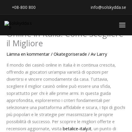
Hoppa
Hem
Okategoriserade
+08-800 800
info@solskydda.se
till
innehåll
Guida Completa ai Casinò
Online in Italia: Come Scegliere
il Migliore
Lämna en kommentar
/
Okategoriserade
/ Av
Larry
Il mondo dei casinò online in Italia è in continua crescita,
offrendo ai giocatori un’ampia varietà di opzioni per
divertirsi e vincere comodamente da casa. Tuttavia,
scegliere il miglior casinò online può essere una sfida,
soprattutto per chi è alle prime armi. In questa guida
approfondita, esploreremo i criteri fondamentali per
selezionare una piattaforma affidabile e sicura, i tipi di giochi
più popolari e le strategie per massimizzare le proprie
possibilità di successo. Per scoprire le migliori offerte e
recensioni aggiornate, visita
betalice-italy.it
, un punto di