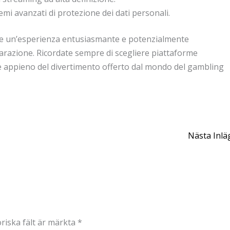
emi avanzati di protezione dei dati personali.
sere un’esperienza entusiasmante e potenzialmente
arazione. Ricordate sempre di scegliere piattaforme
re appieno del divertimento offerto dal mondo del gambling
Nästa Inl
riska fält är märkta
*