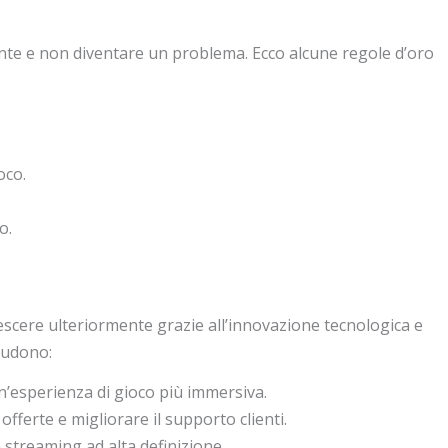
tente e non diventare un problema. Ecco alcune regole d’oro
oco.
o.
crescere ulteriormente grazie all’innovazione tecnologica e
ludono:
’esperienza di gioco più immersiva.
offerte e migliorare il supporto clienti.
n streaming ad alta definizione.