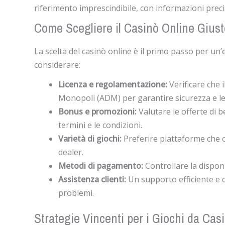
riferimento imprescindibile, con informazioni precis
Come Scegliere il Casinò Online Giust
La scelta del casinò online è il primo passo per un’es
considerare:
Licenza e regolamentazione:
Verificare che 
Monopoli (ADM) per garantire sicurezza e le
Bonus e promozioni:
Valutare le offerte di 
termini e le condizioni.
Varietà di giochi:
Preferire piattaforme che o
dealer.
Metodi di pagamento:
Controllare la disponi
Assistenza clienti:
Un supporto efficiente e d
problemi.
Strategie Vincenti per i Giochi da Cas