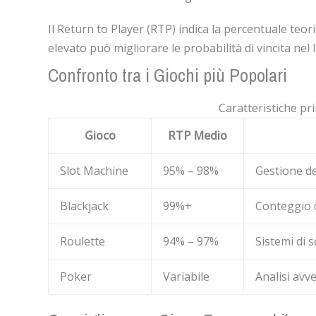
Il Return to Player (RTP) indica la percentuale teor
elevato può migliorare le probabilità di vincita nel
Confronto tra i Giochi più Popolari
Caratteristiche pri
Gioco
RTP Medio
Slot Machine
95% – 98%
Gestione de
Blackjack
99%+
Conteggio d
Roulette
94% – 97%
Sistemi di 
Poker
Variabile
Analisi avve