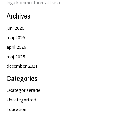
Inga kommentarer att visa.
Archives
juni 2026
maj 2026
april 2026
maj 2025
december 2021
Categories
Okategoriserade
Uncategorized
Education