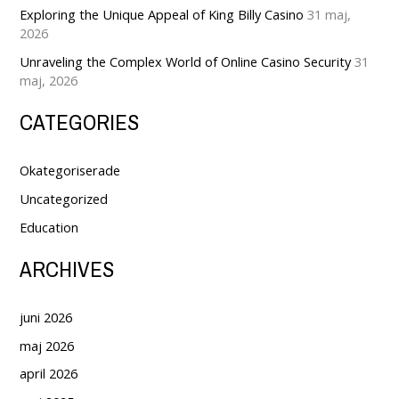
Exploring the Unique Appeal of King Billy Casino
31 maj,
2026
Unraveling the Complex World of Online Casino Security
31
maj, 2026
CATEGORIES
Okategoriserade
Uncategorized
Education
ARCHIVES
juni 2026
maj 2026
april 2026