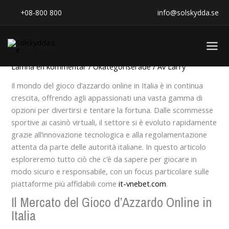
Hoppa
Hem
Okategoriserade
+08-800 800
info@solskydda.se
till
Guida Completa al Gioco
innehåll
d’Azzardo Online in Italia
Lämna en kommentar
/
Okategoriserade
/ Av
Larry
Il mondo del gioco d’azzardo online in Italia è in continua
crescita, offrendo agli appassionati una vasta gamma di
opzioni per divertirsi e tentare la fortuna. Dalle scommesse
sportive ai casinò virtuali, il settore si è evoluto rapidamente
grazie all’innovazione tecnologica e alla regolamentazione
attenta da parte delle autorità italiane. In questo articolo
esploreremo tutto ciò che c’è da sapere per giocare in
modo sicuro e responsabile, con un focus particolare sulle
piattaforme più affidabili come
it-vnebet.com
.
Il Mercato del Gioco d’Azzardo Online in
Italia