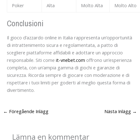
Poker
Alta
Molto Alta
Molto Alto
Conclusioni
Il gioco d’azzardo online in Italia rappresenta un’opportunità
di intrattenimento sicura e regolamentata, a patto di
scegliere piattaforme affidabili e adottare un approccio
responsabile. Siti come
it-vnebet.com
offrono un’esperienza
completa, con un’ampia gamma di giochi e garanzie di
sicurezza. Ricorda sempre di giocare con moderazione e di
rispettare i tuoi limiti per goderti al meglio questa forma di
divertimento.
←
Föregående Inlägg
Nästa Inlägg
→
Lämna en kommentar