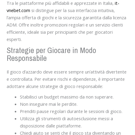
Tra le piattaforme più affidabili e apprezzate in Italia,
it-
vnebet.com
si distingue per la sua interfaccia intuitiva,
l’ampia offerta di giochi e la sicurezza garantita dalla licenza
ADM. Offre inoltre promozioni regolari e un servizio clienti
efficiente, ideale sia per principianti che per giocatori
esperti.
Strategie per Giocare in Modo
Responsabile
Il gioco d’azzardo deve essere sempre un’attività divertente
e controllata. Per evitare rischi e dipendenze, è importante
adottare alcune strategie di gioco responsabile:
Stabilisci un budget massimo da non superare.
Non inseguire mai le perdite.
Prenditi pause regolari durante le sessioni di gioco.
Utilizza gli strumenti di autoesclusione messi a
disposizione dalle piattaforme.
Chiedi aiuto se senti che il gioco sta diventando un