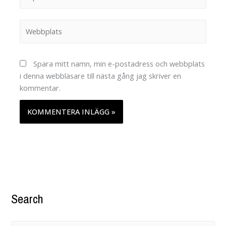
post*
Webbplats
Spara mitt namn, min e-postadress och webbplats
i denna webbläsare till nästa gång jag skriver en
kommentar.
Search