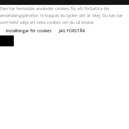
Den här hemsidan använder cookies för att förbättra din
användarupplevelse. Vi hoppas du tycker det är okej. Du kan när
som helst välja att neka cookies om du så önskar.
Inställningar för cookies
JAG FÖRSTÅR