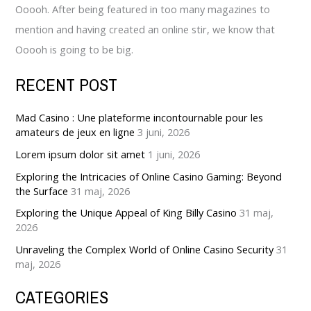
Ooooh. After being featured in too many magazines to
t
mention and having created an online stir, we know that
e
Ooooh is going to be big.
r
:
RECENT POST
Mad Casino : Une plateforme incontournable pour les
amateurs de jeux en ligne
3 juni, 2026
Lorem ipsum dolor sit amet
1 juni, 2026
Exploring the Intricacies of Online Casino Gaming: Beyond
the Surface
31 maj, 2026
Exploring the Unique Appeal of King Billy Casino
31 maj,
2026
Unraveling the Complex World of Online Casino Security
31
maj, 2026
CATEGORIES