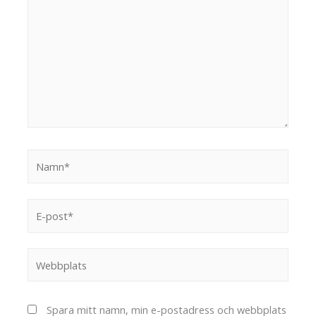
Namn*
E-
post*
Webbplats
Spara mitt namn, min e-postadress och webbplats