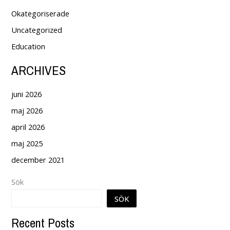
Okategoriserade
Uncategorized
Education
ARCHIVES
juni 2026
maj 2026
april 2026
maj 2025
december 2021
Sök
SÖK
Recent Posts