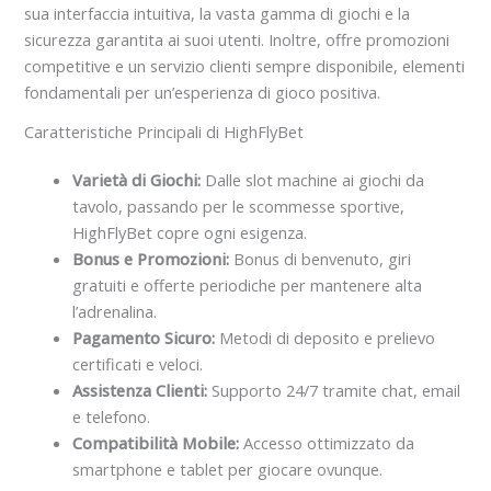
sua interfaccia intuitiva, la vasta gamma di giochi e la
sicurezza garantita ai suoi utenti. Inoltre, offre promozioni
competitive e un servizio clienti sempre disponibile, elementi
fondamentali per un’esperienza di gioco positiva.
Caratteristiche Principali di HighFlyBet
Varietà di Giochi:
Dalle slot machine ai giochi da
tavolo, passando per le scommesse sportive,
HighFlyBet copre ogni esigenza.
Bonus e Promozioni:
Bonus di benvenuto, giri
gratuiti e offerte periodiche per mantenere alta
l’adrenalina.
Pagamento Sicuro:
Metodi di deposito e prelievo
certificati e veloci.
Assistenza Clienti:
Supporto 24/7 tramite chat, email
e telefono.
Compatibilità Mobile:
Accesso ottimizzato da
smartphone e tablet per giocare ovunque.