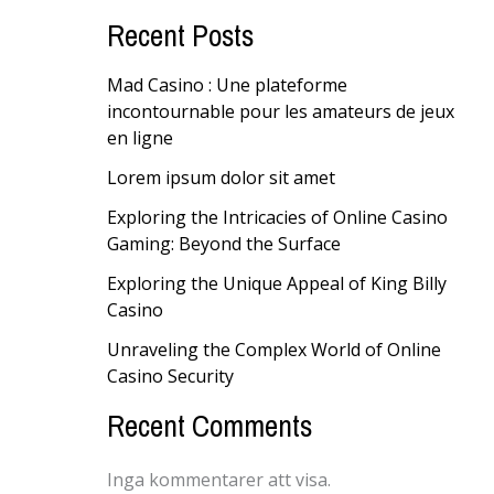
Recent Posts
Mad Casino : Une plateforme
incontournable pour les amateurs de jeux
en ligne
Lorem ipsum dolor sit amet
Exploring the Intricacies of Online Casino
Gaming: Beyond the Surface
Exploring the Unique Appeal of King Billy
Casino
Unraveling the Complex World of Online
Casino Security
Recent Comments
Inga kommentarer att visa.