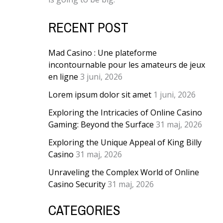
:
RECENT POST
Mad Casino : Une plateforme
incontournable pour les amateurs de jeux
en ligne
3 juni, 2026
Lorem ipsum dolor sit amet
1 juni, 2026
Exploring the Intricacies of Online Casino
Gaming: Beyond the Surface
31 maj, 2026
Exploring the Unique Appeal of King Billy
Casino
31 maj, 2026
Unraveling the Complex World of Online
Casino Security
31 maj, 2026
CATEGORIES