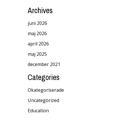
Archives
juni 2026
maj 2026
april 2026
maj 2025
december 2021
Categories
Okategoriserade
Uncategorized
Education