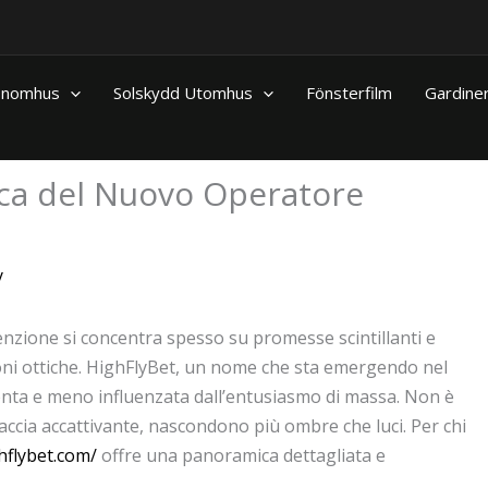
 Inomhus
Solskydd Utomhus
Fönsterfilm
Gardine
tica del Nuovo Operatore
y
tenzione si concentra spesso su promesse scintillanti e
ioni ottiche. HighFlyBet, un nome che sta emergendo nel
enta e meno influenzata dall’entusiasmo di massa. Non è
faccia accattivante, nascondono più ombre che luci. Per chi
ghflybet.com/
offre una panoramica dettagliata e