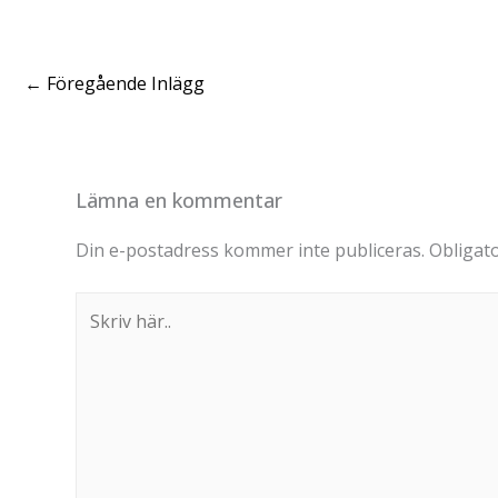
←
Föregående Inlägg
Lämna en kommentar
Din e-postadress kommer inte publiceras.
Obligato
Skriv
här..