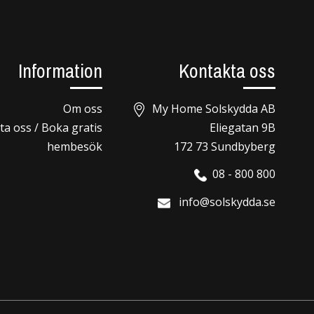
Information
Kontakta oss
Om oss
My Home Solskydda AB
a oss / Boka gratis
Eliegatan 9B
hembesök
172 73 Sundbyberg
08 - 800 800
info@solskydda.se