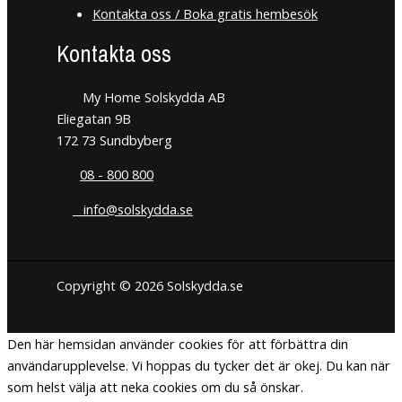
Kontakta oss / Boka gratis hembesök
Kontakta oss
My Home Solskydda AB
Eliegatan 9B
172 73 Sundbyberg
08 - 800 800
info@solskydda.se
Copyright © 2026 Solskydda.se
Den här hemsidan använder cookies för att förbättra din
användarupplevelse. Vi hoppas du tycker det är okej. Du kan när
som helst välja att neka cookies om du så önskar.