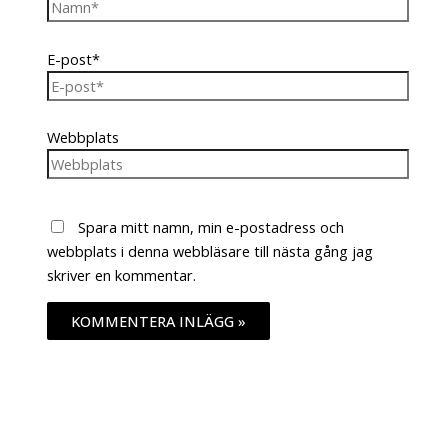
E-post*
Webbplats
Spara mitt namn, min e-postadress och
webbplats i denna webbläsare till nästa gång jag
skriver en kommentar.