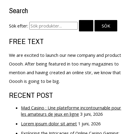
Search
Sök efter:
FREE TEXT
We are excited to launch our new company and product
Ooooh. After being featured in too many magazines to
mention and having created an online stir, we know that
Ooooh is going to be big.
RECENT POST
Mad Casino : Une plateforme incontournable pour
les amateurs de jeux en ligne
3 juni, 2026
Lorem ipsum dolor sit amet
1 juni, 2026
Exploring the Intricacies of Online Casino Gaming: