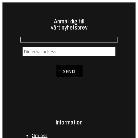
Anmäl dig till
vårt nyhetsbrev
SEND
Information
Om oss