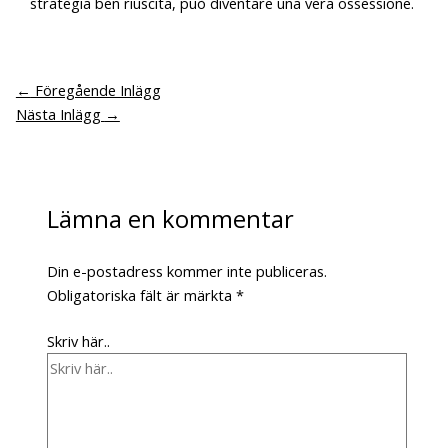
strategia ben riuscita, può diventare una vera ossessione.
←
Föregående Inlägg
Nästa Inlägg
→
Lämna en kommentar
Din e-postadress kommer inte publiceras.
Obligatoriska fält är märkta
*
Skriv här..