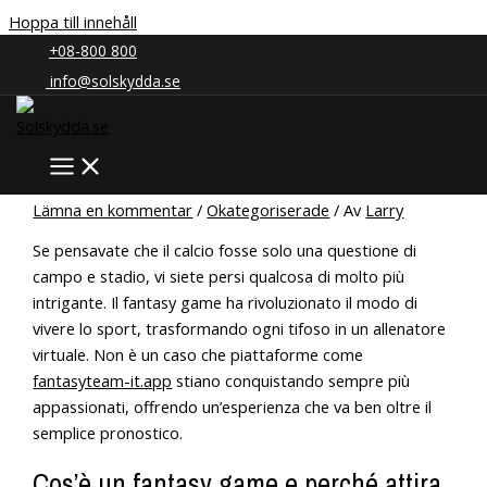
Hoppa till innehåll
Hem
Okategoriserade
+08-800 800
info@solskydda.se
Il mondo dei fantasy game: un
fenomeno che non smette di
sorprendere
Lämna en kommentar
/
Okategoriserade
/ Av
Larry
Se pensavate che il calcio fosse solo una questione di
campo e stadio, vi siete persi qualcosa di molto più
intrigante. Il fantasy game ha rivoluzionato il modo di
vivere lo sport, trasformando ogni tifoso in un allenatore
virtuale. Non è un caso che piattaforme come
fantasyteam-it.app
stiano conquistando sempre più
appassionati, offrendo un’esperienza che va ben oltre il
semplice pronostico.
Cos’è un fantasy game e perché attira