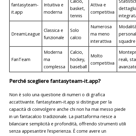
Calcio,
Statisti
fantasyteam-
Intuitiva e
Attiva e
basket,
dettagli
it.app
moderna
competitiva
tennis
integrat
Numerosa
Modalità
Classica e
Solo
DreamLeague
ma meno
personal
funzionale
calcio
interattiva
squadre
Moderna
Calcio,
Montep
Molto
FanTeam
ma
hockey,
reali, st
competitiva
complessa
baseball
avanzat
Perché scegliere fantasyteam-it.app?
Non è solo una questione di numeri o di grafica
accattivante. fantasyteam-it.app si distingue per la
capacità di coinvolgere anche chi non ha mai messo piede
in un fantacalcio tradizionale. La piattaforma riesce a
bilanciare semplicità e profondità, offrendo strumenti utili
senza appesantire l’esperienza. È come avere un