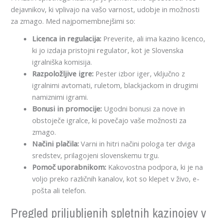
dejavnikov, ki vplivajo na vašo varnost, udobje in možnosti
za zmago. Med najpomembnejšimi so:
Licenca in regulacija:
Preverite, ali ima kazino licenco,
ki jo izdaja pristojni regulator, kot je Slovenska
igralniška komisija.
Razpoložljive igre:
Pester izbor iger, vključno z
igralnimi avtomati, ruletom, blackjackom in drugimi
namiznimi igrami.
Bonusi in promocije:
Ugodni bonusi za nove in
obstoječe igralce, ki povečajo vaše možnosti za
zmago.
Načini plačila:
Varni in hitri načini pologa ter dviga
sredstev, prilagojeni slovenskemu trgu.
Pomoč uporabnikom:
Kakovostna podpora, ki je na
voljo preko različnih kanalov, kot so klepet v živo, e-
pošta ali telefon.
Pregled priljubljenih spletnih kazinojev v