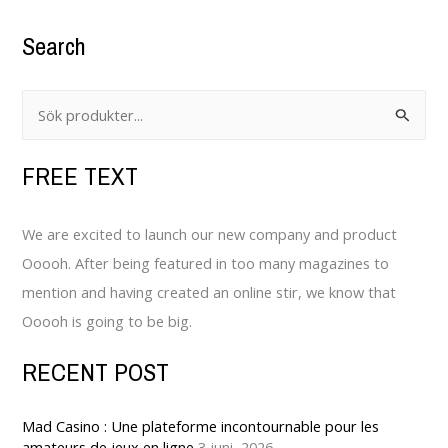
Search
S
ö
FREE TEXT
k
e
f
We are excited to launch our new company and product
t
Ooooh. After being featured in too many magazines to
e
mention and having created an online stir, we know that
r
Ooooh is going to be big.
:
RECENT POST
Mad Casino : Une plateforme incontournable pour les
amateurs de jeux en ligne
3 juni, 2026