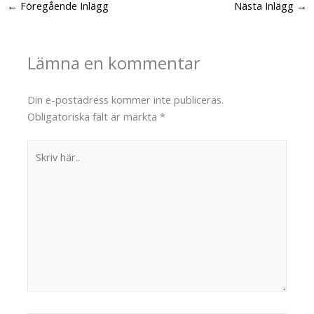
←
Föregående Inlägg
Nästa Inlägg
→
Lämna en kommentar
Din e-postadress kommer inte publiceras.
Obligatoriska fält är märkta
*
Skriv
här..