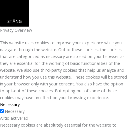
STÄNG
Privacy Overview
This website uses cookies to improve your experience while you
navigate through the website. Out of these cookies, the cookies
that are categorized as necessary are stored on your browser as
they are essential for the working of basic functionalities of the
website. We also use third-party cookies that help us analyze and
understand how you use this website. These cookies will be stored
in your browser only with your consent. You also have the option
to opt-out of these cookies. But opting out of some of these
cookies may have an effect on your browsing experience.
Necessary
Necessary
Alltid aktiverad
Necessary cookies are absolutely essential for the website to