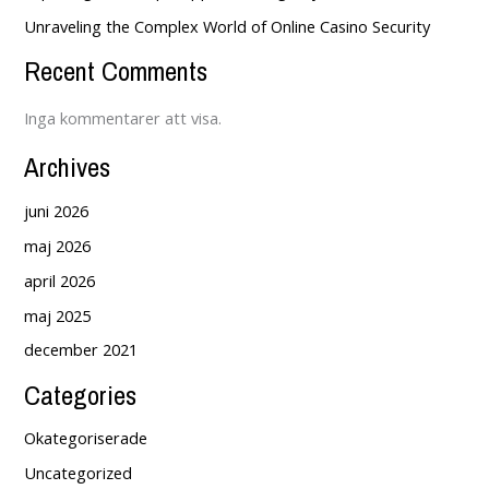
Unraveling the Complex World of Online Casino Security
Recent Comments
Inga kommentarer att visa.
Archives
juni 2026
maj 2026
april 2026
maj 2025
december 2021
Categories
Okategoriserade
Uncategorized