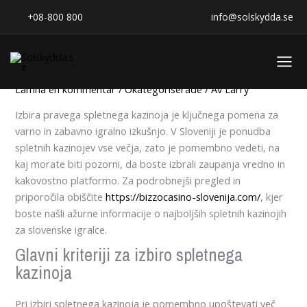
Hoppa
Hem
Okategoriserade
+08-800 800
info@solskydda.se
till
Kako izbrati najboljši spletni
innehåll
kazino v Sloveniji
Lämna en kommentar
/
Okategoriserade
/ Av
Larry
Izbira pravega spletnega kazinoja je ključnega pomena za
varno in zabavno igralno izkušnjo. V Sloveniji je ponudba
spletnih kazinojev vse večja, zato je pomembno vedeti, na
kaj morate biti pozorni, da boste izbrali zaupanja vredno in
kakovostno platformo. Za podrobnejši pregled in
priporočila obiščite
https://bizzocasino-slovenija.com/
, kjer
boste našli ažurne informacije o najboljših spletnih kazinojih
za slovenske igralce.
Glavni kriteriji za izbiro spletnega
kazinoja
Pri izbiri spletnega kazinoja je pomembno upoštevati več