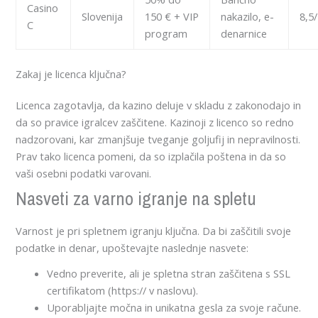
Casino
Slovenija
150 € + VIP
nakazilo, e-
8,5
C
program
denarnice
Zakaj je licenca ključna?
Licenca zagotavlja, da kazino deluje v skladu z zakonodajo in
da so pravice igralcev zaščitene. Kazinoji z licenco so redno
nadzorovani, kar zmanjšuje tveganje goljufij in nepravilnosti.
Prav tako licenca pomeni, da so izplačila poštena in da so
vaši osebni podatki varovani.
Nasveti za varno igranje na spletu
Varnost je pri spletnem igranju ključna. Da bi zaščitili svoje
podatke in denar, upoštevajte naslednje nasvete:
Vedno preverite, ali je spletna stran zaščitena s SSL
certifikatom (https:// v naslovu).
Uporabljajte močna in unikatna gesla za svoje račune.