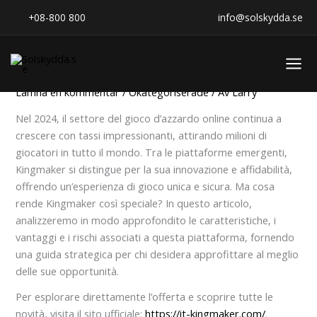
Hoppa
Hem
Okategoriserade
+08-800 800
info@solskydda.se
till
Kingmaker: La Nuova Frontiera
innehåll
del Gioco d’Azzardo Online
Lämna en kommentar
/
Okategoriserade
/ Av
Larry
Nel 2024, il settore del gioco d’azzardo online continua a
crescere con tassi impressionanti, attirando milioni di
giocatori in tutto il mondo. Tra le piattaforme emergenti,
Kingmaker si distingue per la sua innovazione e affidabilità,
offrendo un’esperienza di gioco unica e sicura. Ma cosa
rende Kingmaker così speciale? In questo articolo,
analizzeremo in modo approfondito le caratteristiche, i
vantaggi e i rischi associati a questa piattaforma, fornendo
una guida strategica per chi desidera approfittare al meglio
delle sue opportunità.
Per esplorare direttamente l’offerta e scoprire tutte le
novità, visita il sito ufficiale:
https://it-kingmaker.com/
.