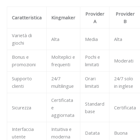
Provider
Provider
Caratteristica
Kingmaker
A
B
Varietà di
Alta
Media
Alta
giochi
Bonus e
Molteplici e
Pochi e
Moderati
promozioni
frequenti
limitati
Supporto
24/7
Orari
24/7 solo
clienti
multilingue
limitati
in inglese
Certificata
Standard
Sicurezza
e
Certificata
base
aggiornata
Interfaccia
Intuitiva e
Datata
Buona
utente
moderna