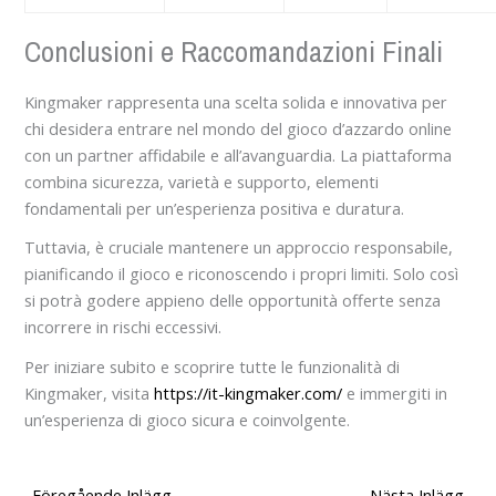
Conclusioni e Raccomandazioni Finali
Kingmaker rappresenta una scelta solida e innovativa per
chi desidera entrare nel mondo del gioco d’azzardo online
con un partner affidabile e all’avanguardia. La piattaforma
combina sicurezza, varietà e supporto, elementi
fondamentali per un’esperienza positiva e duratura.
Tuttavia, è cruciale mantenere un approccio responsabile,
pianificando il gioco e riconoscendo i propri limiti. Solo così
si potrà godere appieno delle opportunità offerte senza
incorrere in rischi eccessivi.
Per iniziare subito e scoprire tutte le funzionalità di
Kingmaker, visita
https://it-kingmaker.com/
e immergiti in
un’esperienza di gioco sicura e coinvolgente.
←
Föregående Inlägg
Nästa Inlägg
→