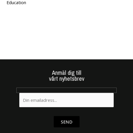
Education
Anmäl dig till
vårt nyhetsbrev
SEND