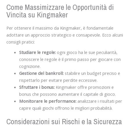
Come Massimizzare le Opportunità di
Vincita su Kingmaker
Per ottenere il massimo da Kingmaker, è fondamentale
adottare un approccio strategico e consapevole. Ecco alcuni
consigli pratici:
Studiare le regole:
ogni gioco ha le sue peculiarità,
conoscere le regole è il primo passo per giocare con
cognizione.
Gestione del bankroll:
stabilire un budget preciso e
rispettarlo per evitare perdite eccessive.
Sfruttare i bonus:
Kingmaker offre promozioni e
bonus che possono aumentare il capitale di gioco.
Monitorare le performance:
analizzare i risultati per
capire quali giochi offrono le migliori probabilità.
Considerazioni sui Rischi e la Sicurezza