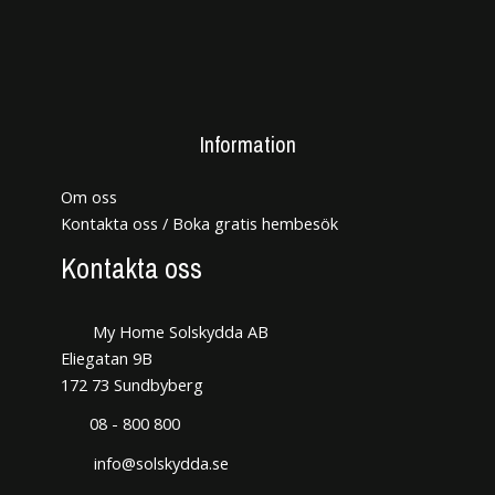
Information
Om oss
Kontakta oss / Boka gratis hembesök
Kontakta oss
My Home Solskydda AB
Eliegatan 9B
172 73 Sundbyberg
08 - 800 800
info@solskydda.se