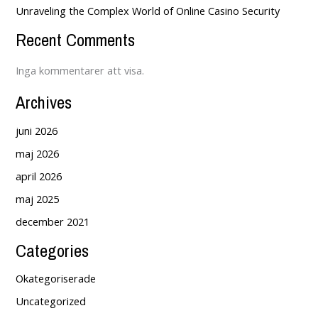
Unraveling the Complex World of Online Casino Security
Recent Comments
Inga kommentarer att visa.
Archives
juni 2026
maj 2026
april 2026
maj 2025
december 2021
Categories
Okategoriserade
Uncategorized