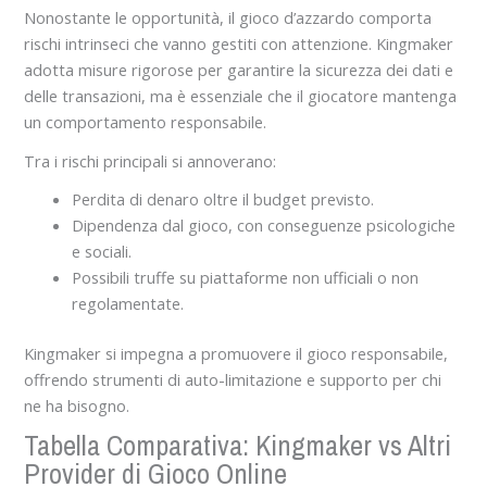
Nonostante le opportunità, il gioco d’azzardo comporta
rischi intrinseci che vanno gestiti con attenzione. Kingmaker
adotta misure rigorose per garantire la sicurezza dei dati e
delle transazioni, ma è essenziale che il giocatore mantenga
un comportamento responsabile.
Tra i rischi principali si annoverano:
Perdita di denaro oltre il budget previsto.
Dipendenza dal gioco, con conseguenze psicologiche
e sociali.
Possibili truffe su piattaforme non ufficiali o non
regolamentate.
Kingmaker si impegna a promuovere il gioco responsabile,
offrendo strumenti di auto-limitazione e supporto per chi
ne ha bisogno.
Tabella Comparativa: Kingmaker vs Altri
Provider di Gioco Online