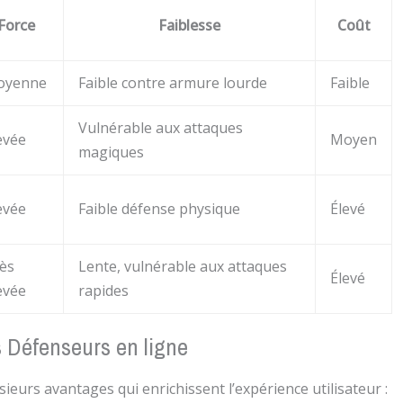
Force
Faiblesse
Coût
oyenne
Faible contre armure lourde
Faible
Vulnérable aux attaques
evée
Moyen
magiques
evée
Faible défense physique
Élevé
ès
Lente, vulnérable aux attaques
Élevé
evée
rapides
s Défenseurs en ligne
ieurs avantages qui enrichissent l’expérience utilisateur :