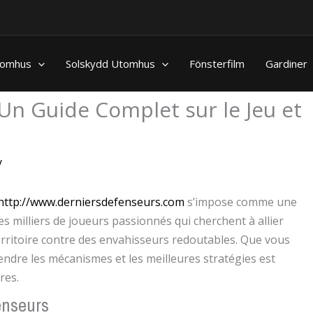
nomhus
Solskydd Utomhus
Fönsterfilm
Gardiner
Un Guide Complet sur le Jeu et
y
http://www.derniersdefenseurs.com
s’impose comme une
es milliers de joueurs passionnés qui cherchent à allier
territoire contre des envahisseurs redoutables. Que vous
dre les mécanismes et les meilleures stratégies est
res.
enseurs