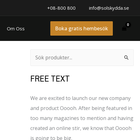
+08-800 800
info@solskydda.se
Boka gratis hembesök
Om Oss
Search
S
ö
FREE TEXT
k
e
We are excited to launch our new company
f
and product Ooooh. After being featured in
t
too many magazines to mention and having
e
created an online stir, we know that Ooooh
r
is going to be big.
: