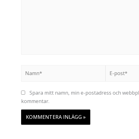
Namn*
E-
post*
Spara mitt namn, min e-postadress och webbplat
kommentar.