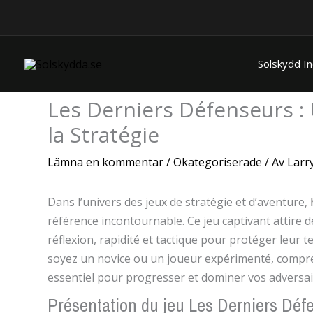
Hoppa
Hem
Okategoriserade
till
innehåll
Solskydd I
Les Derniers Défenseurs : 
la Stratégie
Lämna en kommentar
/
Okategoriserade
/ Av
Larr
Dans l’univers des jeux de stratégie et d’aventure,
référence incontournable. Ce jeu captivant attire d
réflexion, rapidité et tactique pour protéger leur 
soyez un novice ou un joueur expérimenté, compren
essentiel pour progresser et dominer vos adversai
Présentation du jeu Les Derniers Déf