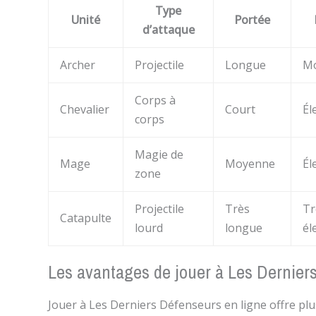
Type
Unité
Portée
d’attaque
Archer
Projectile
Longue
M
Corps à
Chevalier
Court
Él
corps
Magie de
Mage
Moyenne
Él
zone
Projectile
Très
Tr
Catapulte
lourd
longue
él
Les avantages de jouer à Les Dernier
Jouer à Les Derniers Défenseurs en ligne offre plus