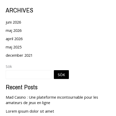
ARCHIVES
juni 2026
maj 2026
april 2026
maj 2025
december 2021
Sök
SÖK
Recent Posts
Mad Casino : Une plateforme incontournable pour les
amateurs de jeux en ligne
Lorem ipsum dolor sit amet