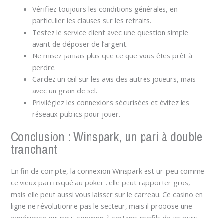
Vérifiez toujours les conditions générales, en
particulier les clauses sur les retraits.
Testez le service client avec une question simple
avant de déposer de l’argent.
Ne misez jamais plus que ce que vous êtes prêt à
perdre.
Gardez un œil sur les avis des autres joueurs, mais
avec un grain de sel.
Privilégiez les connexions sécurisées et évitez les
réseaux publics pour jouer.
Conclusion : Winspark, un pari à double
tranchant
En fin de compte, la connexion Winspark est un peu comme
ce vieux pari risqué au poker : elle peut rapporter gros,
mais elle peut aussi vous laisser sur le carreau. Ce casino en
ligne ne révolutionne pas le secteur, mais il propose une
expérience qui peut convenir à certains profils de joueurs,