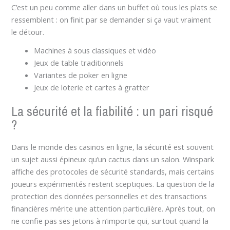
C’est un peu comme aller dans un buffet où tous les plats se
ressemblent : on finit par se demander si ça vaut vraiment
le détour.
Machines à sous classiques et vidéo
Jeux de table traditionnels
Variantes de poker en ligne
Jeux de loterie et cartes à gratter
La sécurité et la fiabilité : un pari risqué
?
Dans le monde des casinos en ligne, la sécurité est souvent
un sujet aussi épineux qu’un cactus dans un salon. Winspark
affiche des protocoles de sécurité standards, mais certains
joueurs expérimentés restent sceptiques. La question de la
protection des données personnelles et des transactions
financières mérite une attention particulière. Après tout, on
ne confie pas ses jetons à n’importe qui, surtout quand la