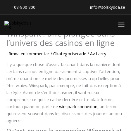
Hoppa
Hem
Okategoriserade
+08-800 800
info@solskydda.se
till
innehåll
Les mystères de la connexion
Winspark : une plongée dans
l’univers des casinos en ligne
Lämna en kommentar
/
Okategoriserade
/ Av
Larry
Il y a quelque chose d’assez fascinant dans la manière dont
certains casinos en ligne parviennent à captiver l’attention,
même quand on se méfie des promesses trop belles pour
être vraies. Winspark, par exemple, ne fait pas exception à
la règle. Avant de s’enthousiasmer, il vaut mieux
comprendre ce qui se cache derrière cette plateforme,
surtout quand on parle de
winspark connexion
, un terme
qui revient souvent dans les discussions des joueurs un peu
aguerris.