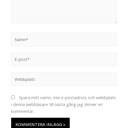
Namn*
E-
post*
Webbplats
Spara mitt namn, min e-postadress och webbplats
i denna webbläsare till nästa gång jag skriver en
kommentar.