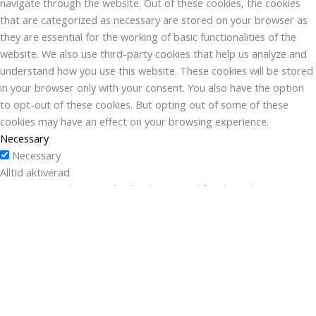
navigate through the website. Out of these cookies, the cookies
that are categorized as necessary are stored on your browser as
they are essential for the working of basic functionalities of the
website. We also use third-party cookies that help us analyze and
understand how you use this website. These cookies will be stored
in your browser only with your consent. You also have the option
to opt-out of these cookies. But opting out of some of these
cookies may have an effect on your browsing experience.
Necessary
Necessary
Alltid aktiverad
Necessary cookies are absolutely essential for the website to
function properly. This category only includes cookies that ensures
basic functionalities and security features of the website. These
cookies do not store any personal information.
Functional
Functional
Functional cookies help to perform certain functionalities like
sharing the content of the website on social media platforms,