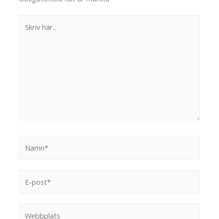
Skriv
här..
Namn*
E-
post*
Webbplats