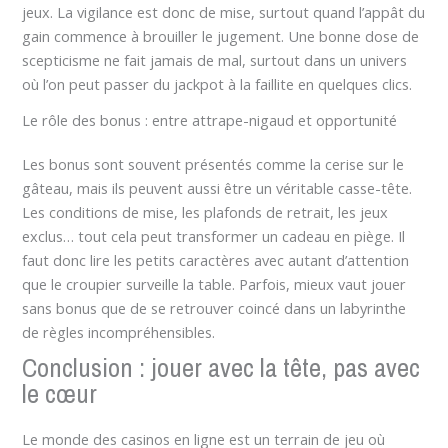
jeux. La vigilance est donc de mise, surtout quand l’appât du
gain commence à brouiller le jugement. Une bonne dose de
scepticisme ne fait jamais de mal, surtout dans un univers
où l’on peut passer du jackpot à la faillite en quelques clics.
Le rôle des bonus : entre attrape-nigaud et opportunité
Les bonus sont souvent présentés comme la cerise sur le
gâteau, mais ils peuvent aussi être un véritable casse-tête.
Les conditions de mise, les plafonds de retrait, les jeux
exclus… tout cela peut transformer un cadeau en piège. Il
faut donc lire les petits caractères avec autant d’attention
que le croupier surveille la table. Parfois, mieux vaut jouer
sans bonus que de se retrouver coincé dans un labyrinthe
de règles incompréhensibles.
Conclusion : jouer avec la tête, pas avec
le cœur
Le monde des casinos en ligne est un terrain de jeu où