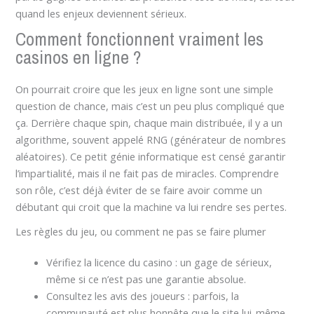
quand les enjeux deviennent sérieux.
Comment fonctionnent vraiment les
casinos en ligne ?
On pourrait croire que les jeux en ligne sont une simple
question de chance, mais c’est un peu plus compliqué que
ça. Derrière chaque spin, chaque main distribuée, il y a un
algorithme, souvent appelé RNG (générateur de nombres
aléatoires). Ce petit génie informatique est censé garantir
l’impartialité, mais il ne fait pas de miracles. Comprendre
son rôle, c’est déjà éviter de se faire avoir comme un
débutant qui croit que la machine va lui rendre ses pertes.
Les règles du jeu, ou comment ne pas se faire plumer
Vérifiez la licence du casino : un gage de sérieux,
même si ce n’est pas une garantie absolue.
Consultez les avis des joueurs : parfois, la
communauté est plus honnête que le site lui-même.