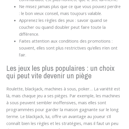
Ne misez jamais plus que ce que vous pouvez perdre
: le bon vieux conseil, mais toujours valable.
Apprenez les règles des jeux : savoir quand se
coucher ou quand doubler peut faire toute la
différence.
Faites attention aux conditions des promotions :
souvent, elles sont plus restrictives qu’elles n’en ont
l’air.
Les jeux les plus populaires : un choix
qui peut vite devenir un piège
Roulette, blackjack, machines à sous, poker… La variété est
là, mais chaque jeu a ses pièges. Par exemple, les machines
à sous peuvent sembler inoffensives, mais elles sont
programmées pour garder la maison gagnante sur le long
terme. Le blackjack, lui, offre un avantage au joueur s’il
connaît bien les règles et les stratégies, mais il faut un peu