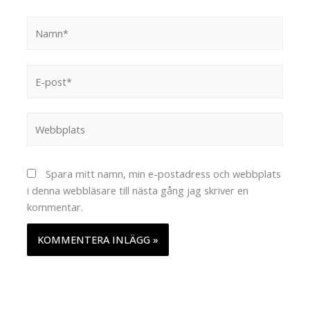
Namn*
E-
post*
Webbplats
Spara mitt namn, min e-postadress och webbplats
i denna webbläsare till nästa gång jag skriver en
kommentar.