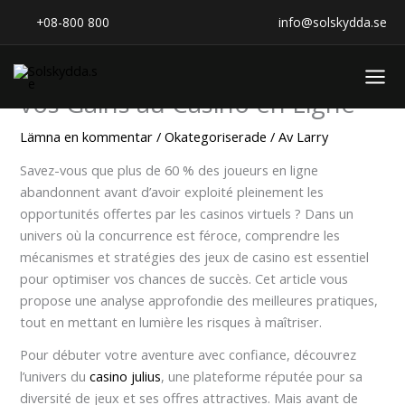
Hoppa
Hem
Okategoriserade
+08-800 800
info@solskydda.se
till
innehåll
Les Secrets pour Maximiser
vos Gains au Casino en Ligne
Lämna en kommentar
/
Okategoriserade
/ Av
Larry
Savez-vous que plus de 60 % des joueurs en ligne
abandonnent avant d’avoir exploité pleinement les
opportunités offertes par les casinos virtuels ? Dans un
univers où la concurrence est féroce, comprendre les
mécanismes et stratégies des jeux de casino est essentiel
pour optimiser vos chances de succès. Cet article vous
propose une analyse approfondie des meilleures pratiques,
tout en mettant en lumière les risques à maîtriser.
Pour débuter votre aventure avec confiance, découvrez
l’univers du
casino julius
, une plateforme réputée pour sa
diversité de jeux et ses offres attractives. Mais avant de