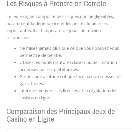
Les Risques à Prendre en Compte
Le jeu en ligne comporte des risques non négligeables,
notamment la dépendance et les pertes financières
importantes. Il est impératif de jouer de manière
responsable :
Ne misez jamais plus que ce que vous pouvez vous
permettre de perdre.
Utilisez les outils d’auto-exclusion ou de limitation
proposés par les plateformes.
Gardez une attitude critique face aux promesses de
gains faciles.
Informez-vous sur les licences et la régulation des
casinos en ligne.
Comparaison des Principaux Jeux de
Casino en Ligne