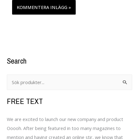
Search
S
ö
FREE TEXT
k
e
f
We are excited to launch our new company and product
t
Ooooh. After being featured in too many magazines to
e
mention and having created an online stir, we know that