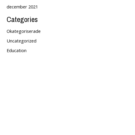
december 2021
Categories
Okategoriserade
Uncategorized
Education