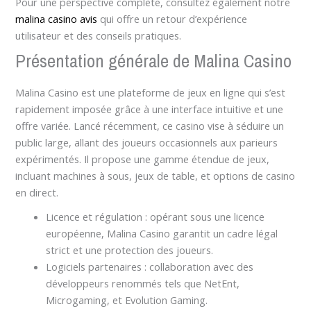
Pour une perspective complète, consultez également notre
malina casino avis
qui offre un retour d’expérience
utilisateur et des conseils pratiques.
Présentation générale de Malina Casino
Malina Casino est une plateforme de jeux en ligne qui s’est
rapidement imposée grâce à une interface intuitive et une
offre variée. Lancé récemment, ce casino vise à séduire un
public large, allant des joueurs occasionnels aux parieurs
expérimentés. Il propose une gamme étendue de jeux,
incluant machines à sous, jeux de table, et options de casino
en direct.
Licence et régulation : opérant sous une licence
européenne, Malina Casino garantit un cadre légal
strict et une protection des joueurs.
Logiciels partenaires : collaboration avec des
développeurs renommés tels que NetEnt,
Microgaming, et Evolution Gaming.