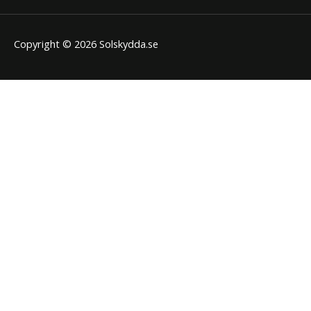
Copyright © 2026 Solskydda.se