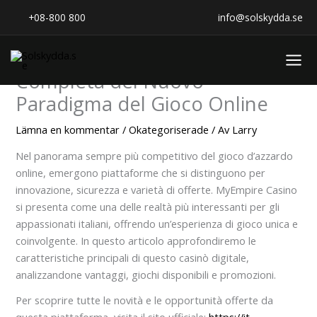
Hoppa
Hem
Okategoriserade
+08-800 800
info@solskydda.se
till
innehåll
MyEmpire Casino: Un’Analisi
Completa del Nuovo
Paradigma del Gioco Online
Lämna en kommentar
/
Okategoriserade
/ Av
Larry
Nel panorama sempre più competitivo del gioco d’azzardo
online, emergono piattaforme che si distinguono per
innovazione, sicurezza e varietà di offerte. MyEmpire Casino
si presenta come una delle realtà più interessanti per gli
appassionati italiani, offrendo un’esperienza di gioco unica e
coinvolgente. In questo articolo approfondiremo le
caratteristiche principali di questo casinò digitale,
analizzandone vantaggi, giochi disponibili e promozioni.
Per scoprire tutte le novità e le opportunità offerte da