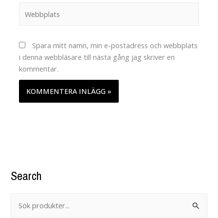
Webbplats
Spara mitt namn, min e-postadress och webbplats
i denna webbläsare till nästa gång jag skriver en
kommentar.
Search
S