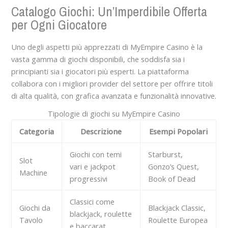
Catalogo Giochi: Un’Imperdibile Offerta
per Ogni Giocatore
Uno degli aspetti più apprezzati di MyEmpire Casino è la
vasta gamma di giochi disponibili, che soddisfa sia i
principianti sia i giocatori più esperti. La piattaforma
collabora con i migliori provider del settore per offrire titoli
di alta qualità, con grafica avanzata e funzionalità innovative.
Tipologie di giochi su MyEmpire Casino
Categoria
Descrizione
Esempi Popolari
Giochi con temi
Starburst,
Slot
vari e jackpot
Gonzo’s Quest,
Machine
progressivi
Book of Dead
Classici come
Giochi da
Blackjack Classic,
blackjack, roulette
Tavolo
Roulette Europea
e baccarat