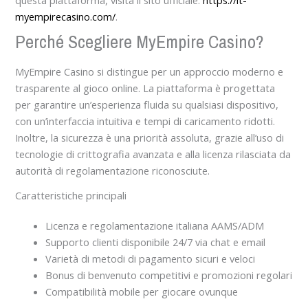
questa piattaforma, visita il sito ufficiale:
https://it-
myempirecasino.com/
.
Perché Scegliere MyEmpire Casino?
MyEmpire Casino si distingue per un approccio moderno e
trasparente al gioco online. La piattaforma è progettata
per garantire un’esperienza fluida su qualsiasi dispositivo,
con un’interfaccia intuitiva e tempi di caricamento ridotti.
Inoltre, la sicurezza è una priorità assoluta, grazie all’uso di
tecnologie di crittografia avanzata e alla licenza rilasciata da
autorità di regolamentazione riconosciute.
Caratteristiche principali
Licenza e regolamentazione italiana AAMS/ADM
Supporto clienti disponibile 24/7 via chat e email
Varietà di metodi di pagamento sicuri e veloci
Bonus di benvenuto competitivi e promozioni regolari
Compatibilità mobile per giocare ovunque