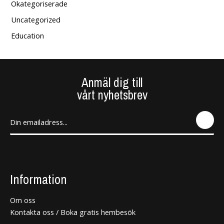
Okategoriserade
Uncategorized
Education
Anmäl dig till
vårt nyhetsbrev
SEN
D
Information
Om oss
Kontakta oss / Boka gratis hembesök