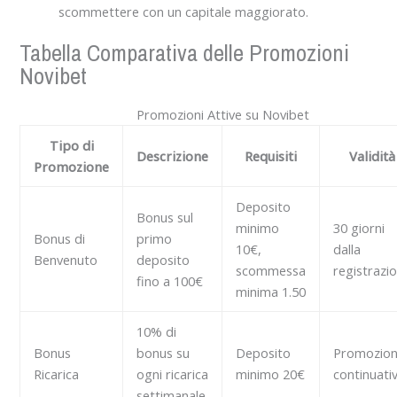
scommettere con un capitale maggiorato.
Tabella Comparativa delle Promozioni
Novibet
Promozioni Attive su Novibet
Tipo di
Descrizione
Requisiti
Validità
Promozione
Deposito
Bonus sul
minimo
30 giorni
Bonus di
primo
10€,
dalla
Benvenuto
deposito
scommessa
registrazi
fino a 100€
minima 1.50
10% di
Bonus
bonus su
Deposito
Promozio
Ricarica
ogni ricarica
minimo 20€
continuati
settimanale