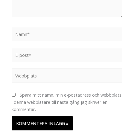
Namn*
E-
post*
Webbplats
Spara mitt namn, min e-postadress och webbplats
i denna webbläsare till nästa gång jag skriver en
kommentar.