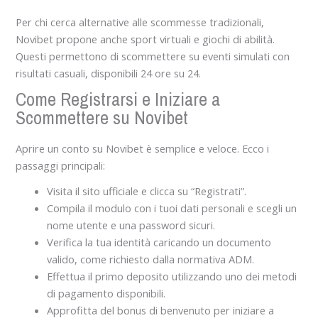
Per chi cerca alternative alle scommesse tradizionali,
Novibet propone anche sport virtuali e giochi di abilità.
Questi permettono di scommettere su eventi simulati con
risultati casuali, disponibili 24 ore su 24.
Come Registrarsi e Iniziare a
Scommettere su Novibet
Aprire un conto su Novibet è semplice e veloce. Ecco i
passaggi principali:
Visita il sito ufficiale e clicca su “Registrati”.
Compila il modulo con i tuoi dati personali e scegli un
nome utente e una password sicuri.
Verifica la tua identità caricando un documento
valido, come richiesto dalla normativa ADM.
Effettua il primo deposito utilizzando uno dei metodi
di pagamento disponibili.
Approfitta del bonus di benvenuto per iniziare a