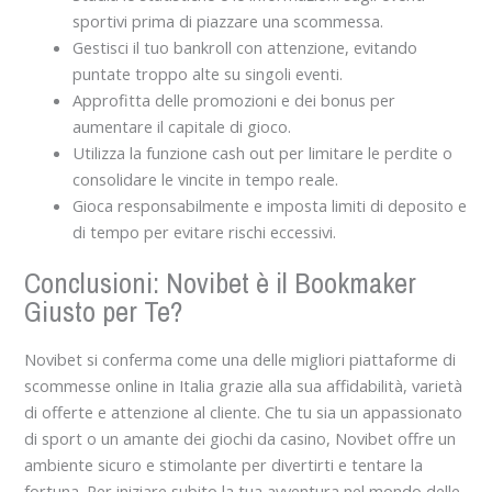
sportivi prima di piazzare una scommessa.
Gestisci il tuo bankroll con attenzione, evitando
puntate troppo alte su singoli eventi.
Approfitta delle promozioni e dei bonus per
aumentare il capitale di gioco.
Utilizza la funzione cash out per limitare le perdite o
consolidare le vincite in tempo reale.
Gioca responsabilmente e imposta limiti di deposito e
di tempo per evitare rischi eccessivi.
Conclusioni: Novibet è il Bookmaker
Giusto per Te?
Novibet si conferma come una delle migliori piattaforme di
scommesse online in Italia grazie alla sua affidabilità, varietà
di offerte e attenzione al cliente. Che tu sia un appassionato
di sport o un amante dei giochi da casino, Novibet offre un
ambiente sicuro e stimolante per divertirti e tentare la
fortuna. Per iniziare subito la tua avventura nel mondo delle