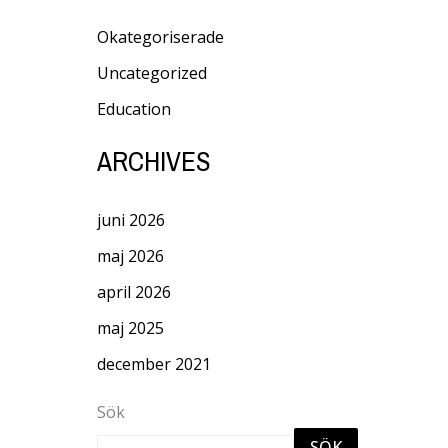
Okategoriserade
Uncategorized
Education
ARCHIVES
juni 2026
maj 2026
april 2026
maj 2025
december 2021
Sök
SÖK