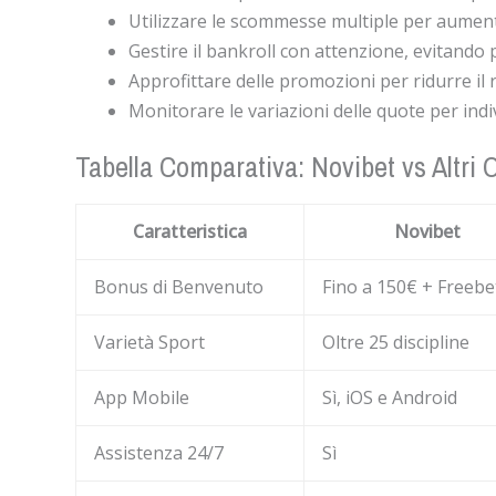
Utilizzare le scommesse multiple per aument
Gestire il bankroll con attenzione, evitando 
Approfittare delle promozioni per ridurre il ri
Monitorare le variazioni delle quote per indi
Tabella Comparativa: Novibet vs Altri O
Caratteristica
Novibet
Bonus di Benvenuto
Fino a 150€ + Freebe
Varietà Sport
Oltre 25 discipline
App Mobile
Sì, iOS e Android
Assistenza 24/7
Sì