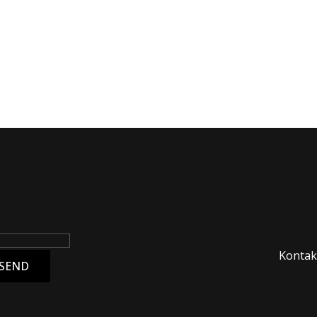
Kontakt
SEND