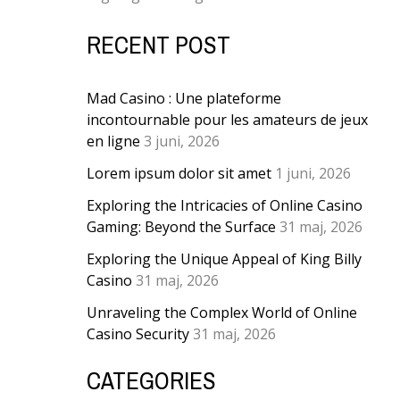
RECENT POST
Mad Casino : Une plateforme
incontournable pour les amateurs de jeux
en ligne
3 juni, 2026
Lorem ipsum dolor sit amet
1 juni, 2026
Exploring the Intricacies of Online Casino
Gaming: Beyond the Surface
31 maj, 2026
Exploring the Unique Appeal of King Billy
Casino
31 maj, 2026
Unraveling the Complex World of Online
Casino Security
31 maj, 2026
CATEGORIES