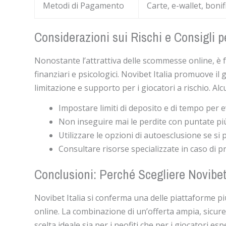
Metodi di Pagamento
Carte, e-wallet, bonif
Considerazioni sui Rischi e Consigli 
Nonostante l’attrattiva delle scommesse online, è 
finanziari e psicologici. Novibet Italia promuove il
limitazione e supporto per i giocatori a rischio. Alcu
Impostare limiti di deposito e di tempo per ev
Non inseguire mai le perdite con puntate più
Utilizzare le opzioni di autoesclusione se si
Consultare risorse specializzate in caso di pr
Conclusioni: Perché Scegliere Novibet 
Novibet Italia si conferma una delle piattaforme p
online. La combinazione di un’offerta ampia, sicurezz
scelta ideale sia per i neofiti che per i giocatori esp