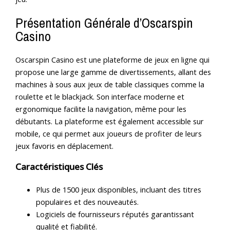
Présentation Générale d’Oscarspin
Casino
Oscarspin Casino est une plateforme de jeux en ligne qui
propose une large gamme de divertissements, allant des
machines à sous aux jeux de table classiques comme la
roulette et le blackjack. Son interface moderne et
ergonomique facilite la navigation, même pour les
débutants. La plateforme est également accessible sur
mobile, ce qui permet aux joueurs de profiter de leurs
jeux favoris en déplacement.
Caractéristiques Clés
Plus de 1500 jeux disponibles, incluant des titres
populaires et des nouveautés.
Logiciels de fournisseurs réputés garantissant
qualité et fiabilité.