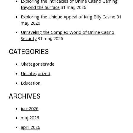
Exploring the Intricacies of Online Casino Gaming:
Beyond the Surface
31 maj, 2026
Exploring the Unique Appeal of King Billy Casino
31
maj, 2026
Unraveling the Complex World of Online Casino
Security
31 maj, 2026
CATEGORIES
Okategoriserade
Uncategorized
Education
ARCHIVES
juni 2026
maj 2026
april 2026