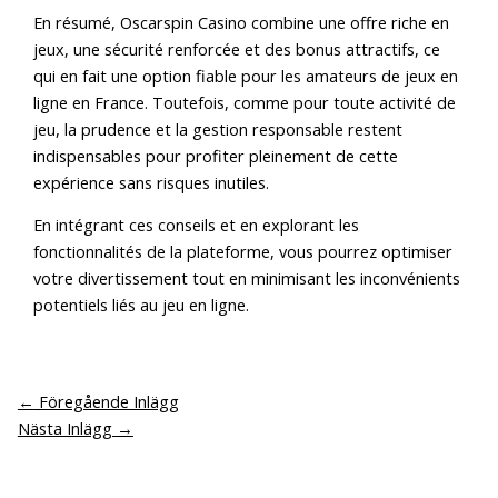
En résumé, Oscarspin Casino combine une offre riche en
jeux, une sécurité renforcée et des bonus attractifs, ce
qui en fait une option fiable pour les amateurs de jeux en
ligne en France. Toutefois, comme pour toute activité de
jeu, la prudence et la gestion responsable restent
indispensables pour profiter pleinement de cette
expérience sans risques inutiles.
En intégrant ces conseils et en explorant les
fonctionnalités de la plateforme, vous pourrez optimiser
votre divertissement tout en minimisant les inconvénients
potentiels liés au jeu en ligne.
←
Föregående Inlägg
Nästa Inlägg
→