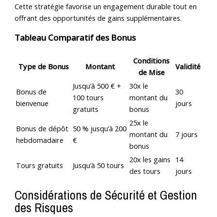
Cette stratégie favorise un engagement durable tout en
offrant des opportunités de gains supplémentaires.
Tableau Comparatif des Bonus
Conditions
Type de Bonus
Montant
Validité
de Mise
Jusqu’à 500 € +
30x le
Bonus de
30
100 tours
montant du
bienvenue
jours
gratuits
bonus
25x le
Bonus de dépôt
50 % jusqu’à 200
montant du
7 jours
hebdomadaire
€
bonus
20x les gains
14
Tours gratuits
Jusqu’à 50 tours
des tours
jours
Considérations de Sécurité et Gestion
des Risques