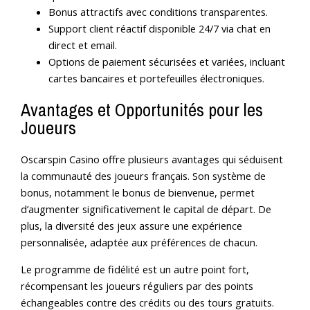
Bonus attractifs avec conditions transparentes.
Support client réactif disponible 24/7 via chat en
direct et email.
Options de paiement sécurisées et variées, incluant
cartes bancaires et portefeuilles électroniques.
Avantages et Opportunités pour les
Joueurs
Oscarspin Casino offre plusieurs avantages qui séduisent
la communauté des joueurs français. Son système de
bonus, notamment le bonus de bienvenue, permet
d’augmenter significativement le capital de départ. De
plus, la diversité des jeux assure une expérience
personnalisée, adaptée aux préférences de chacun.
Le programme de fidélité est un autre point fort,
récompensant les joueurs réguliers par des points
échangeables contre des crédits ou des tours gratuits.