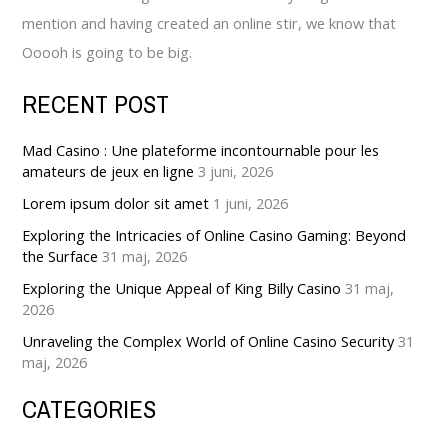
t
mention and having created an online stir, we know that
e
Ooooh is going to be big.
r
:
RECENT POST
Mad Casino : Une plateforme incontournable pour les
amateurs de jeux en ligne
3 juni, 2026
Lorem ipsum dolor sit amet
1 juni, 2026
Exploring the Intricacies of Online Casino Gaming: Beyond
the Surface
31 maj, 2026
Exploring the Unique Appeal of King Billy Casino
31 maj,
2026
Unraveling the Complex World of Online Casino Security
31
maj, 2026
CATEGORIES