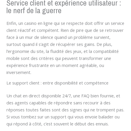
Service client et expérience utilisateur :
le nerf de la guerre
Enfin, un casino en ligne qui se respecte doit offrir un service
client réactif et compétent. Rien de pire que de se retrouver
face à un mur de silence quand un problème survient,
surtout quand il s’agit de récupérer ses gains. De plus,
l’ergonomie du site, la fluidité des jeux, et la compatibilité
mobile sont des critères qui peuvent transformer une
expérience frustrante en un moment agréable, ou
inversement.
Le support client : entre disponibilité et compétence
Un chat en direct disponible 24/7, une FAQ bien fournie, et
des agents capables de répondre sans recourir à des
réponses toutes faites sont des signes qui ne trompent pas.
Si vous tombez sur un support qui vous envoie balader ou
qui répond à côté, c’est souvent le début des ennuis.