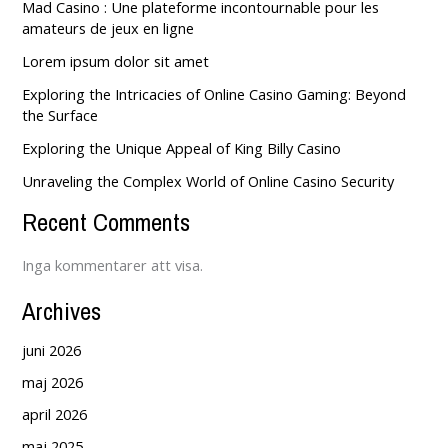
Mad Casino : Une plateforme incontournable pour les
amateurs de jeux en ligne
Lorem ipsum dolor sit amet
Exploring the Intricacies of Online Casino Gaming: Beyond
the Surface
Exploring the Unique Appeal of King Billy Casino
Unraveling the Complex World of Online Casino Security
Recent Comments
Inga kommentarer att visa.
Archives
juni 2026
maj 2026
april 2026
maj 2025