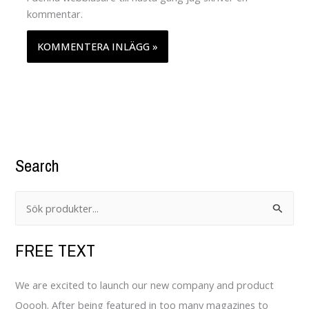
kommentar.
Search
S
ö
FREE TEXT
k
e
We are excited to launch our new company and product
f
Ooooh. After being featured in too many magazines to